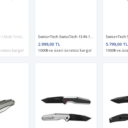
Swiss+Tech 26-IN-1 Multi Tools ST021011
Swiss+Tech SwissTech 13-IN-1 Multi-Tools(Satin Polish) ST022001
2.999,00 TL
5.799,00 TL
cretsiz kargo!
1000₺ ve üzeri ücretsiz kargo!
1000₺ ve üze