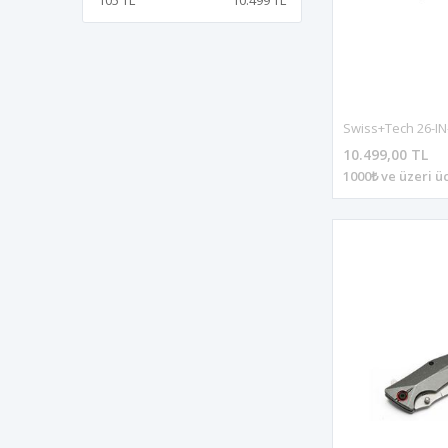
105 TL
10.499 TL
70x27x7mm/2.76x1.06x0.28inç
STANDART
10.499,00 TL
1000₺ ve üzeri ü