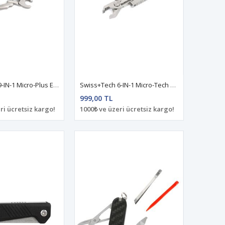
Swiss+Tech 9-IN-1 Micro-Plus EX ST50016
Swiss+Tech 6-IN-1 Micro-Tech ST50022
999,00 TL
ri ücretsiz kargo!
1000₺ ve üzeri ücretsiz kargo!