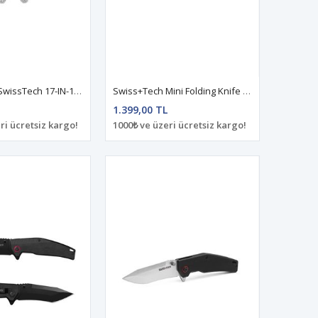
Swiss+Tech SwissTech 17-IN-1 Multi-Tools(Satin Polish) ST021006
Swiss+Tech Mini Folding Knife ST014007
1.399,00 TL
ri ücretsiz kargo!
1000₺ ve üzeri ücretsiz kargo!