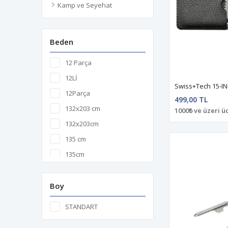
Kamp ve Seyehat
Beden
12 Parça
12Lİ
12Parça
499,00 TL
132x203 cm
1000₺ ve üzeri ü
132x203cm
135 cm
135cm
14.6 x 2.54
14.6x2.54
Boy
15Lt
STANDART
227 gr