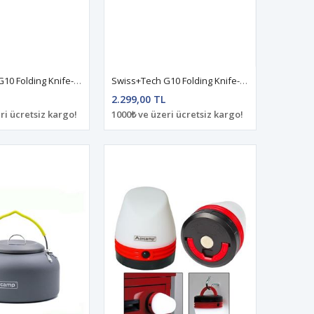
Swiss+Tech G10 Folding Knife-Black TiNi ST014002
Swiss+Tech G10 Folding Knife-Satin Polish ST014001
2.299,00 TL
ri ücretsiz kargo!
1000₺ ve üzeri ücretsiz kargo!