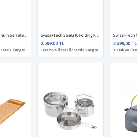
Swiss+Tech Aluminum Serrated Folding Knife ST014005
Swiss+Tech SS&G10 Folding Knife-Black TiNi ST014004
2.599,00 TL
2.399,00 TL
cretsiz kargo!
1000₺ ve üzeri ücretsiz kargo!
1000₺ ve üze