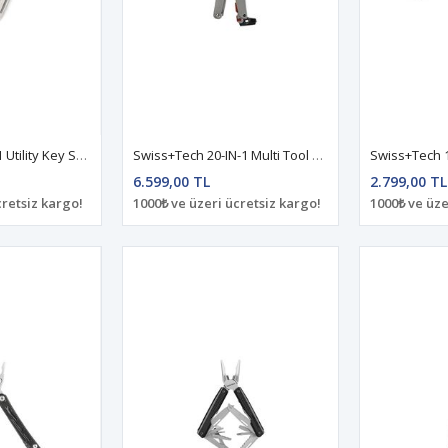
Swiss+Tech 6-IN-1 Utility Key ST66676
Swiss+Tech 20-IN-1 Multi Tool ST021062
6.599,00 TL
2.799,00 TL
cretsiz kargo!
1000₺ ve üzeri ücretsiz kargo!
1000₺ ve üze