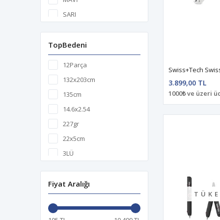
81 x 50 x 92mm
SARI
Izgara çapı
SARI/MAVİ
Izgaraçapı
SİYAH
TopBedeni
STANDART
STANDART
12Parça
TURUNCU
132x203cm
3.899,00 TL
YEŞİL
1000₺ ve üzeri ü
135cm
14.6x2.54
227gr
22x5cm
3LÜ
450gr
46cm
Fiyat Aralığı
TÜKE
64x34x56
64x34x57