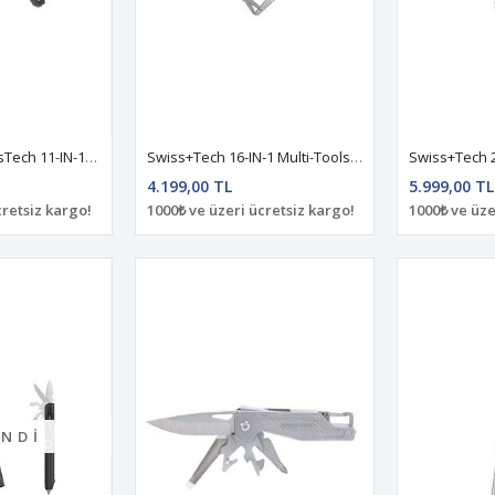
Swiss+Tech SwissTech 11-IN-1 Multi-Tools ST021019
Swiss+Tech 16-IN-1 Multi-Tools ST021046
4.199,00 TL
5.999,00 TL
cretsiz kargo!
1000₺ ve üzeri ücretsiz kargo!
1000₺ ve üze
NDI