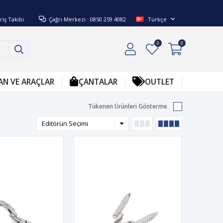
riş Takibi
Çağrı Merkezi : 0850 259 4082
Türkçe
0
0
AN VE ARAÇLAR
ÇANTALAR
OUTLET
Tükenen Ürünleri Gösterme