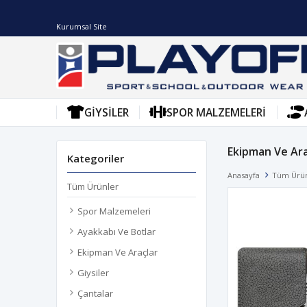
Kurumsal Site
GIYSILER
SPOR MALZEMELERI
Ekipman Ve Ara
Kategoriler
Anasayfa
Tüm Ürü
Tüm Ürünler
Spor Malzemeleri
Ayakkabı Ve Botlar
Ekipman Ve Araçlar
Giysiler
Çantalar