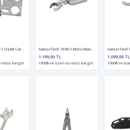
Swiss+Tech 15-IN-1 Credit Card Multi-Tool Stainless Steel ST33309
Swiss+Tech 19-IN-1 Micro-Max Multi Tool ST53100
1.199,00 TL
1.099,00 TL
cretsiz kargo!
1000₺ ve üzeri ücretsiz kargo!
1000₺ ve üze