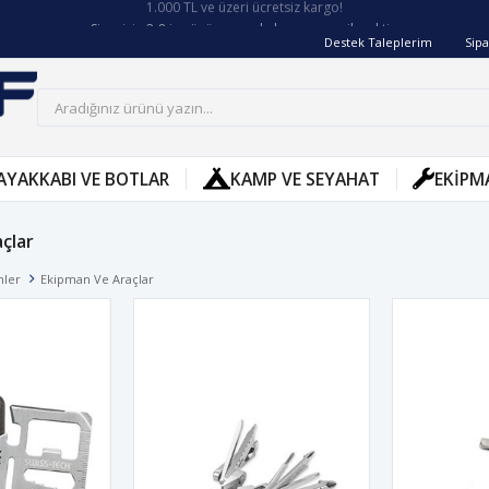
Siparişin 2-8 iş günü arasında kargoya verilecektir.
Destek Taleplerim
Sipa
AYAKKABI VE BOTLAR
KAMP VE SEYAHAT
EKIPM
çlar
nler
Ekipman Ve Araçlar