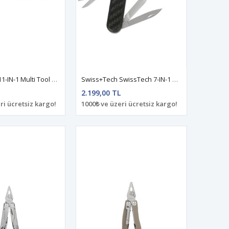
Swiss+Tech 11-IN-1 Multi Tool ST022013
Swiss+Tech SwissTech 7-IN-1 Multi Tool-Carbon Fiber Handle ST029044
2.199,00 TL
ri ücretsiz kargo!
1000₺ ve üzeri ücretsiz kargo!