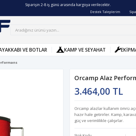
Siparişin 2-8 iş günü arasında kargoya verilecektir.
Destek Taleplerim
Sipa
AYAKKABI VE BOTLAR
KAMP VE SEYAHAT
EKIPM
erformans
Orcamp Alaz Perfor
3.464,00 TL
Orcamp alazlar kullanım ömrü açı
hazır hale getirirler. Kamp, karav
güç ve verimlilikle çalışırlar.
Stok Kodu