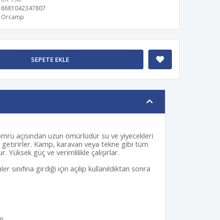
8681042347807
Orcamp
SEPETE EKLE
s
ömrü açısından uzun ömürlüdür su ve yiyecekleri
e getirirler. Kamp, karavan veya tekne gibi tüm
r. Yüksek güç ve verimlilikle çalışırlar.
er sınıfına girdiği için açılıp kullanıldıktan sonra
m