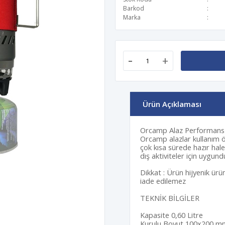
Barkod
Marka
-
+
Ürün Açıklaması
Orcamp Alaz Performan
Orcamp alazlar kullanım 
çok kısa sürede hazır hal
dış aktiviteler için uygundu
Dikkat : Ürün hijyenik ürünl
iade edilemez
TEKNİK BİLGİLER
Kapasite 0,60 Litre
Kurulu Boyut 100x200 m