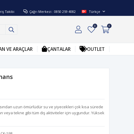
riş Takibi
Çağrı Merkezi : 0850 259 4082
Türkçe
0
0
AN VE ARAÇLAR
ÇANTALAR
OUTLET
mans
sından uzun ömürlüdür su ve yiyecekleri çok kısa sürede
an veya tekne gibi tüm dış aktiviteler için uygundur. Yüksek
CK-198