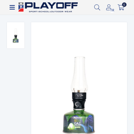
Siparişin 2-8 iş günü arasında kargoya verilecektir.
0
TR