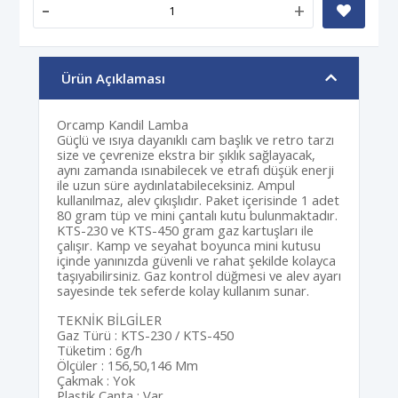
-
+
Ürün Açıklaması
Orcamp Kandil Lamba
Güçlü ve ısıya dayanıklı cam başlık ve retro tarzı
size ve çevrenize ekstra bir şıklık sağlayacak,
aynı zamanda ısınabilecek ve etrafı düşük enerji
ile uzun süre aydınlatabileceksiniz. Ampul
kullanılmaz, alev çıkışlıdır. Paket içerisinde 1 adet
80 gram tüp ve mini çantalı kutu bulunmaktadır.
KTS-230 ve KTS-450 gram gaz kartuşları ile
çalışır. Kamp ve seyahat boyunca mini kutusu
içinde yanınızda güvenli ve rahat şekilde kolayca
taşıyabilirsiniz. Gaz kontrol düğmesi ve alev ayarı
sayesinde tek seferde kolay kullanım sunar.
TEKNİK BİLGİLER
Gaz Türü : KTS-230 / KTS-450
Tüketim : 6g/h
Ölçüler : 156,50,146 Mm
Çakmak : Yok
Plastik Çanta : Var