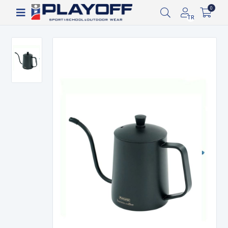
Siparişin 2-8 iş günü arasında kargoya verilecektir.
0
TR