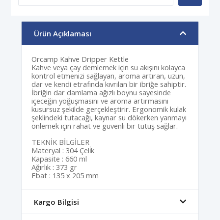
Ürün Açıklaması
Orcamp Kahve Dripper Kettle
Kahve veya çay demlemek için su akışını kolayca
kontrol etmenizi sağlayan, aroma artıran, uzun,
dar ve kendi etrafında kıvrılan bir ibriğe sahiptir.
İbriğin dar damlama ağızlı boynu sayesinde
içeceğin yoğuşmasını ve aroma artırmasını
kusursuz şekilde gerçekleştirir. Ergonomik kulak
şeklindeki tutacağı, kaynar su dökerken yanmayı
önlemek için rahat ve güvenli bir tutuş sağlar.
TEKNİK BİLGİLER
Materyal : 304 Çeli̇k
Kapasite : 660 ml
Ağırlık : 373 gr
Ebat : 135 x 205 mm
Kargo Bilgisi