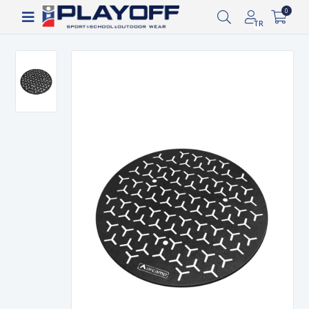
Siparişin 2-8 iş günü arasında kargoya verilecektir.
0
TR