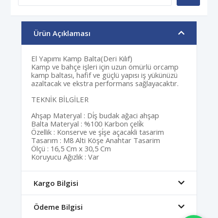
Ürün Açıklaması
El Yapımı Kamp Balta(Deri Kılıf)
Kamp ve bahçe işleri için uzun ömürlü orcamp
kamp baltası, hafif ve güçlü yapısı iş yükünüzü
azaltacak ve ekstra performans sağlayacaktır.
TEKNİK BİLGİLER
Ahşap Materyal : Di̇ş budak ağaci ahşap
Balta Materyal : %100 Karbon çeli̇k
Özellik : Konserve ve şi̇şe açacakli tasarim
Tasarım : M8 Alti Köşe Anahtar Tasarim
Ölçü : 16,5 Cm x 30,5 Cm
Koruyucu Ağızlık : Var
Kargo Bilgisi
Ödeme Bilgisi