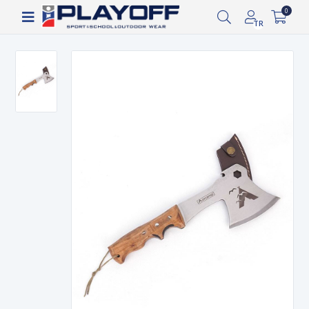
Siparişin 2-8 iş günü arasında kargoya verilecektir.
0
TR