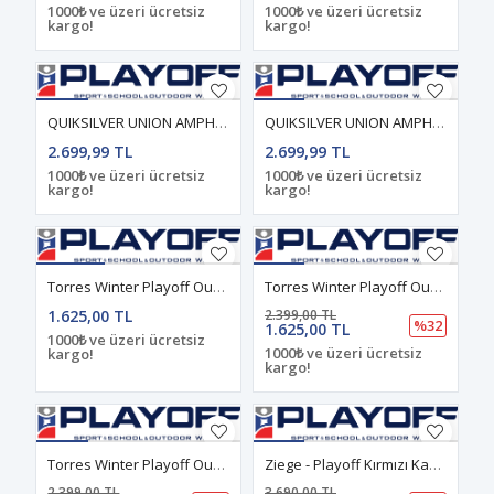
1000₺ ve üzeri ücretsiz
1000₺ ve üzeri ücretsiz
kargo!
kargo!
QUIKSILVER UNION AMPHIBIAN GRAPE LEAF ERKEK ŞORT
QUIKSILVER UNION AMPHIBIAN KHAKI ERKEK ŞORT
2.699,99 TL
2.699,99 TL
1000₺ ve üzeri ücretsiz
1000₺ ve üzeri ücretsiz
kargo!
kargo!
Torres Winter Playoff Outdoor Kışlık Pantolon Haki
Torres Winter Playoff Outdoor Kışlık Pantolon Kiremit
1.625,00 TL
2.399,00 TL
%32
1.625,00 TL
1000₺ ve üzeri ücretsiz
1000₺ ve üzeri ücretsiz
kargo!
kargo!
Torres Winter Playoff Outdoor Kışlık Pantolon Kırmızı
Ziege - Playoff Kırmızı Kapüşonlu Yağmurluk & Rüzgarlık Teknik Ceket
2.399,00 TL
3.690,00 TL