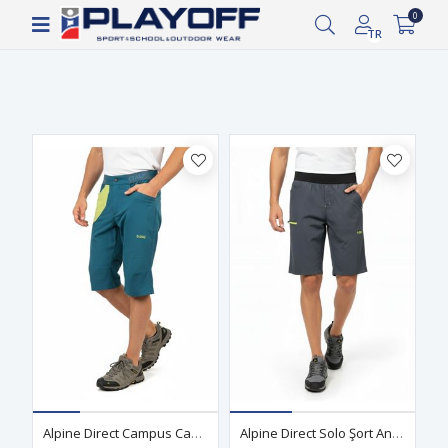
Siparişin 2-8 iş günü arasında kargoya verilecektir.
0
Filtrele
TR
Alpine Direct Campus Capri Petrol Erkek
Alpine Direct Solo Şort Antrasit Erkek