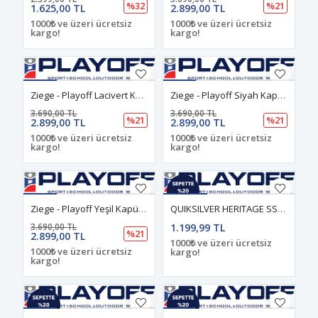
%32
%21
1.625,00 TL
2.899,00 TL
1000₺ ve üzeri ücretsiz
1000₺ ve üzeri ücretsiz
kargo!
kargo!
Ziege - Playoff Lacivert Kapüşonlu Yağmurluk & Rüzgarlık Teknik Ceket
Ziege - Playoff Siyah Kapüşonlu Yağmurluk & Rüzgarlık Teknik Ceket
3.690,00 TL
3.690,00 TL
%21
%21
2.899,00 TL
2.899,00 TL
1000₺ ve üzeri ücretsiz
1000₺ ve üzeri ücretsiz
kargo!
kargo!
Ziege - Playoff Yeşil Kapüşonlu Yağmurluk & Rüzgarlık Teknik Ceket
QUIKSILVER HERITAGE SS Bright White - Solid ERKEK ÇOCUK T-SHIRT
3.690,00 TL
1.199,99 TL
%21
2.899,00 TL
1000₺ ve üzeri ücretsiz
1000₺ ve üzeri ücretsiz
kargo!
kargo!