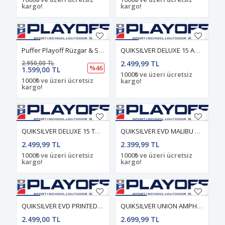
kargo!
kargo!
Puffer Playoff Rüzgar & Su Geçirmez Hafif Elyaf Dolgulu Şişme Erkek Mont
QUIKSILVER DELUXE 15 Aqua - Solid ERKEK VOLLEY SHORT
2.950,00 TL
2.499,99 TL
%46
1.599,00 TL
1000₺ ve üzeri ücretsiz
1000₺ ve üzeri ücretsiz
kargo!
kargo!
QUIKSILVER DELUXE 15 Total Eclipse - Solid ERKEK VOLLEY SHORT
QUIKSILVER EVD MALIBU Anthracite - Solid ERKEK VOLLEY SHORT
2.499,99 TL
2.399,99 TL
1000₺ ve üzeri ücretsiz
1000₺ ve üzeri ücretsiz
kargo!
kargo!
QUIKSILVER EVD PRINTED Total Eclipse - Pattern_1 ERKEK ÇOCUK VOLLEY SHORT
QUIKSILVER UNION AMPHIBIAN DARK NAVY ERKEK ŞORT
2.499,00 TL
2.699,99 TL