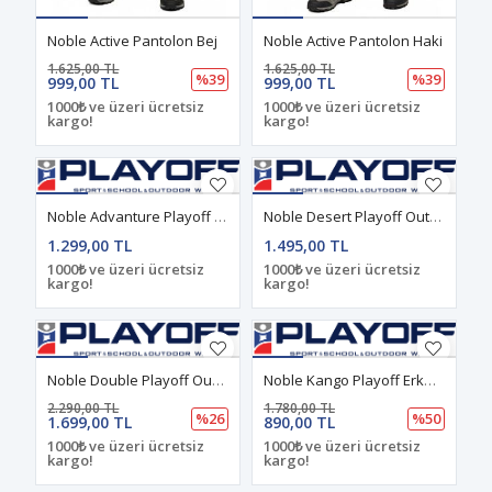
Noble Active Pantolon Bej
Noble Active Pantolon Haki
1.625,00 TL
1.625,00 TL
%39
%39
999,00 TL
999,00 TL
1000₺ ve üzeri ücretsiz
1000₺ ve üzeri ücretsiz
kargo!
kargo!
Noble Advanture Playoff Şişme Yelek Siyah
Noble Desert Playoff Outdoor Erkek Pantolon Siyah
1.299,00 TL
1.495,00 TL
1000₺ ve üzeri ücretsiz
1000₺ ve üzeri ücretsiz
kargo!
kargo!
Noble Double Playoff Outdoor Green Softshell Pantolon
Noble Kango Playoff Erkek Şort Sand
2.290,00 TL
1.780,00 TL
%26
%50
1.699,00 TL
890,00 TL
1000₺ ve üzeri ücretsiz
1000₺ ve üzeri ücretsiz
kargo!
kargo!