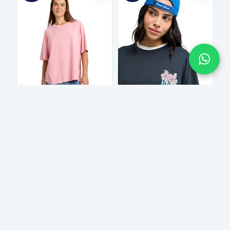
ROXY TALLOVERSIZE WA Sachet Pink - Solid KADIN T-SHIRT
ROXY TALLOVERSIZE WA Anthracite - Solid KADIN T-SHIRT
1.999,99 TL
1.999,99 TL
1000₺ ve üzeri ücretsiz
1000₺ ve üzeri ücretsiz
kargo!
kargo!