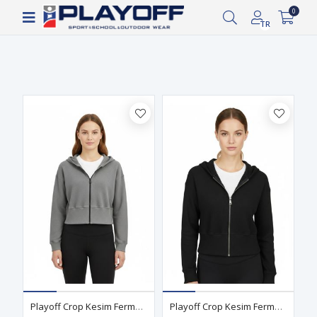
Siparişin 2-8 iş günü arasında kargoya verilecektir.
0
Filtrele
TR
Playoff Crop Kesim Fermuarlı Eşofman Üstü Gri
Playoff Crop Kesim Fermuarlı Eşofman Üstü Siyah