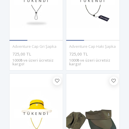
TÜKENDI
TÜKENDI
Adventure Cap Gri Şapka
Adventure Cap Haki Şapka
725,00 TL
725,00 TL
1000₺ ve üzeri ücretsiz
1000₺ ve üzeri ücretsiz
kargo!
kargo!
TÜKENDI