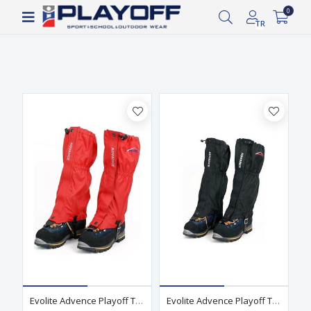
1.000 TL ve üzeri ücretsiz kargo!
0
Filtrele
Siparişin 2-8 iş günü arasında kargoya verilecektir.
TR
Evolite Advence Playoff Tozluk
Evolite Advence Playoff Tozluk