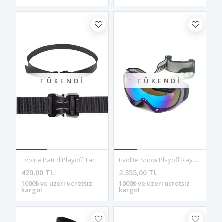
TÜKENDI
TÜKENDI
Evolite Patrol Playoff Tactical Kemer
Evolite Snow Playoff Kayak Gözlüğü
420,00 TL
2.355,00 TL
1000₺ ve üzeri ücretsiz
1000₺ ve üzeri ücretsiz
kargo!
kargo!