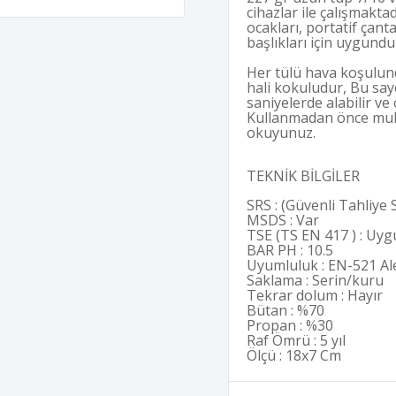
cihazlar ile çalışmaktad
ocakları, portatif çant
başlıkları için uygund
Her tülü hava koşulund
hali kokuludur, Bu say
saniyelerde alabilir v
Kullanmadan önce muha
okuyunuz.
TEKNİK BİLGİLER
SRS : (Güvenli Tahliye 
MSDS : Var
TSE (TS EN 417 ) : Uy
BAR PH : 10.5
Uyumluluk : EN-521 Al
Saklama : Serin/kuru
Tekrar dolum : Hayır
Bütan : %70
Propan : %30
Raf Ömrü : 5 yıl
Ölçü : 18x7 Cm