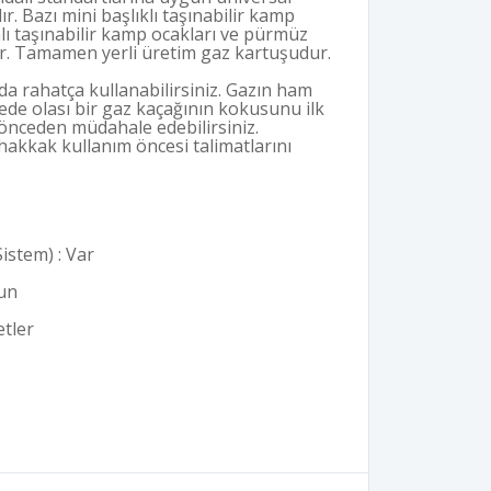
ır. Bazı mini başlıklı taşınabilir kamp
alı taşınabilir kamp ocakları ve pürmüz
ur. Tamamen yerli üretim gaz kartuşudur.
a rahatça kullanabilirsiniz. Gazın ham
ede olası bir gaz kaçağının kokusunu ilk
e önceden müdahale edebilirsiniz.
kkak kullanım öncesi talimatlarını
Sistem) : Var
gun
etler