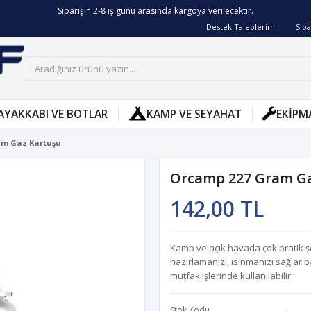
Siparişin 2-8 iş günü arasında kargoya verilecektir.
Destek Taleplerim
Sipa
AYAKKABI VE BOTLAR
KAMP VE SEYAHAT
EKIPM
am Gaz Kartuşu
Orcamp 227 Gram Ga
142,00 TL
Kamp ve açık havada çok pratik şek
hazırlamanızı, ısınmanızı sağlar
mutfak işlerinde kullanılabilir.
Stok Kodu