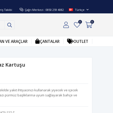
riş Takibi
Çağrı Merkezi : 0850 259 4082
Türkçe
0
0
AN VE ARAÇLAR
ÇANTALAR
OUTLET
z Kartuşu
ilde yakıt ihtiyacınızı kullanarak yiyecek ve içecek
 bazı pürmüz başlıklarına uyum sağlayarak bahçe ve
KTS-227-T