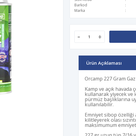
Barkod
Marka
-
+
Ürün Açıklaması
Orcamp 227 Gram Gaz
Kamp ve açık havada çok
kullanarak yiyecek ve i
pürmüz başlıklarına u
kullanılabilir.
Emniyet sibop özelliği
kilitleyerek olası sızınt
maksimumum emniyet 
227 gr uzun tüp 7/16 v