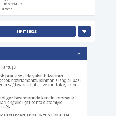
8681042343046
Orcamp
SEPETE EKLE
 Kartuşu
 pratik şekilde yakıt ihtiyacınızı
çecek hazırlamanızı, ısınmanızı sağlar bazı
yum sağlayarak bahçe ve mutfak işlerinde
 ani gaz basınçlarında kendini otomatik
ıları engeller çift conta sistemiyle
sağlar.
idalı standartlarına uygun universal