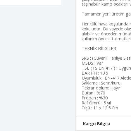
taşınabilir kamp ocakları 
Tamamen yerli üretim ga
Her tülü hava koşulunda ra
kokuludur, Bu sayede olas
alabilir ve önceden müda
kullanım öncesi talimatlar
TEKNİK BİLGİLER
SRS : (Güvenli Tahliye Si
MSDS : Var
TSE (TS EN 417 ) : Uygu
BAR PH : 10.5
Uyumluluk : EN-417 Aletl
Saklama : Serin/kuru
Tekrar dolum: Hayır
Bütan : %70
Propan : %30
Raf Ömrü : 5 yıl
Ölçü : 11 x 12.5 Cm
Kargo Bilgisi