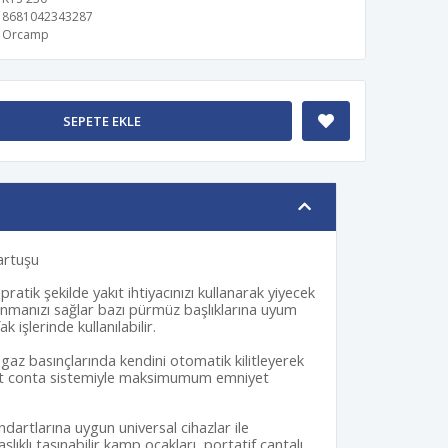
8681042343287
Orcamp
SEPETE EKLE
artuşu
atik şekilde yakıt ihtiyacınızı kullanarak yiyecek
sınmanızı sağlar bazı pürmüz başlıklarına uyum
işlerinde kullanılabilir.
 gaz basınçlarında kendini otomatik kilitleyerek
r çift conta sistemiyle maksimumum emniyet
ndartlarına uygun universal cihazlar ile
şlıklı taşınabilir kamp ocakları, portatif çantalı