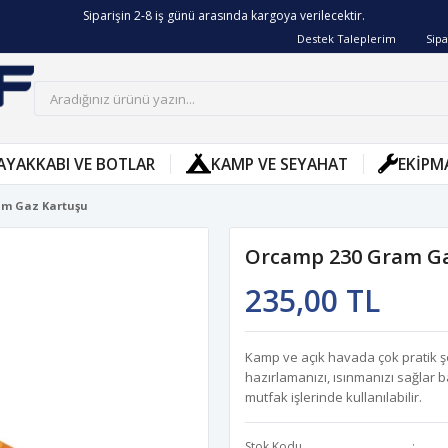
Siparişin 2-8 iş günü arasında kargoya verilecektir.
Destek Taleplerim
Sipa
AYAKKABI VE BOTLAR
KAMP VE SEYAHAT
EKIPM
am Gaz Kartuşu
Orcamp 230 Gram Ga
235,00 TL
Kamp ve açık havada çok pratik şek
hazırlamanızı, ısınmanızı sağlar
mutfak işlerinde kullanılabilir.
Stok Kodu