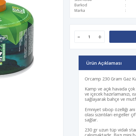
Barkod
Marka
-
+
Ürün Açıklaması
Orcamp 230 Gram Gaz K
Kamp ve açık havada çok pr
ve içecek hazırlamanızı, ı
sağlayarak bahçe ve mutfak 
Emniyet sibop özelliği ani
olası sızıntıları engelle
sağlar.
230 gr uzun tüp vidalı sta
çalışmaktadır. Bazı mini ba