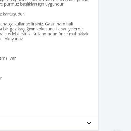
ve pürmüz başlıkları için uygundur.
z kartuşudur.
hatça kullanabilirsiniz. Gazın ham hali
ı bir gaz kaçağının kokusunu ilk saniyelerde
hale edebilirsiniz. Kullanmadan önce muhakkak
ını okuyunuz.
stem) Var
n
er