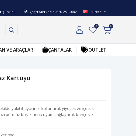
riş Takibi
Çağrı Merkezi : 0850 259 4082
Türkçe
0
0
AN VE ARAÇLAR
ÇANTALAR
OUTLET
z Kartuşu
ilde yakıt ihtiyacınızı kullanarak yiyecek ve içecek
 bazı pürmüz başlıklarına uyum sağlayarak bahçe ve
KTS-230