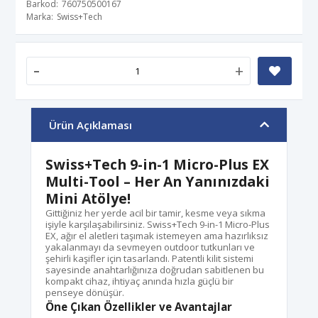
Barkod
760750500167
Marka
Swiss+Tech
-
+
Ürün Açıklaması
Swiss+Tech 9-in-1 Micro-Plus EX
Multi-Tool – Her An Yanınızdaki
Mini Atölye!
Gittiğiniz her yerde acil bir tamir, kesme veya sıkma
işiyle karşılaşabilirsiniz. Swiss+Tech 9-in-1 Micro-Plus
EX, ağır el aletleri taşımak istemeyen ama hazırlıksız
yakalanmayı da sevmeyen outdoor tutkunları ve
şehirli kaşifler için tasarlandı. Patentli kilit sistemi
sayesinde anahtarlığınıza doğrudan sabitlenen bu
kompakt cihaz, ihtiyaç anında hızla güçlü bir
penseye dönüşür.
Öne Çıkan Özellikler ve Avantajlar