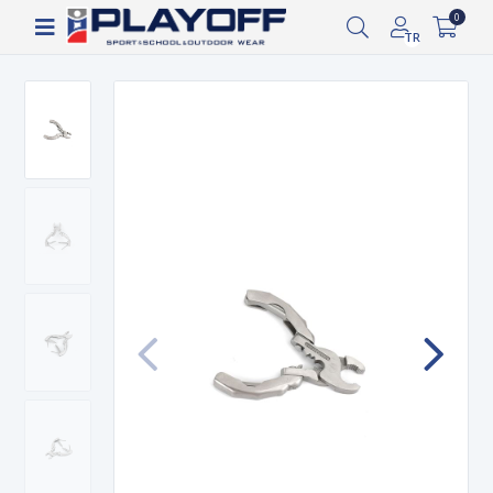
Siparişin 2-8 iş günü arasında kargoya verilecektir.
0
TR