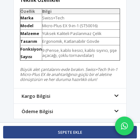
Özellik
Bilgi
Marka
Swiss+Tech
Model
Micro-Plus EX 9-in-1 (ST50016)
Malzeme
Yüksek Kaliteli Paslanmaz Çelik
Tasarım
Ergonomik, Katlanabilir Gövde
Fonksiyon
9 (Pense, kablo kesici, kablo sıyırıcı, şişe
açacağı, çoklu tornavidalar)
Sayısı
Büyük alet çantalarını evde bırakın. Swiss+Tech 9-in-1
Micro-Plus EX ile anahtarlığınızı güçlü bir el aletine
dönüştürün ve her duruma hazırlıklı olun!
Kargo Bilgisi
Ödeme Bilgisi
SEPETE EKLE