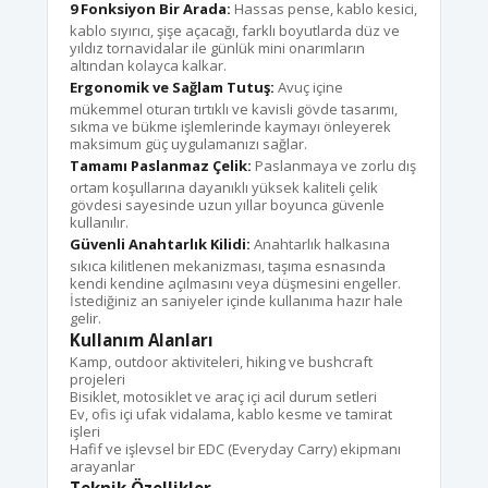
9 Fonksiyon Bir Arada:
Hassas pense, kablo kesici,
kablo sıyırıcı, şişe açacağı, farklı boyutlarda düz ve
yıldız tornavidalar ile günlük mini onarımların
altından kolayca kalkar.
Ergonomik ve Sağlam Tutuş:
Avuç içine
mükemmel oturan tırtıklı ve kavisli gövde tasarımı,
sıkma ve bükme işlemlerinde kaymayı önleyerek
maksimum güç uygulamanızı sağlar.
Tamamı Paslanmaz Çelik:
Paslanmaya ve zorlu dış
ortam koşullarına dayanıklı yüksek kaliteli çelik
gövdesi sayesinde uzun yıllar boyunca güvenle
kullanılır.
Güvenli Anahtarlık Kilidi:
Anahtarlık halkasına
sıkıca kilitlenen mekanizması, taşıma esnasında
kendi kendine açılmasını veya düşmesini engeller.
İstediğiniz an saniyeler içinde kullanıma hazır hale
gelir.
Kullanım Alanları
Kamp, outdoor aktiviteleri, hiking ve bushcraft
projeleri
Bisiklet, motosiklet ve araç içi acil durum setleri
Ev, ofis içi ufak vidalama, kablo kesme ve tamirat
işleri
Hafif ve işlevsel bir EDC (Everyday Carry) ekipmanı
arayanlar
Teknik Özellikler