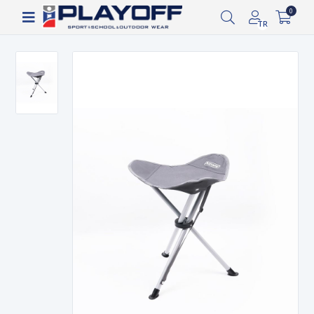
Siparişin 2-8 iş günü arasında kargoya verilecektir.
0
TR