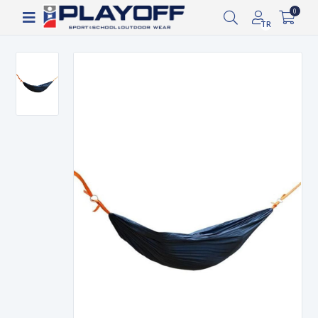
Siparişin 2-8 iş günü arasında kargoya verilecektir.
0
TR