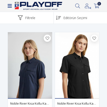
Siparişin 2-8 iş günü arasında kargoya verilecektir.
0
TR
Filtrele
Noble River Kısa Kollu Kadın Outdoor Gömlek Lacivert
Noble River Kısa Kollu Kadın Outdoor Gömlek Siyah