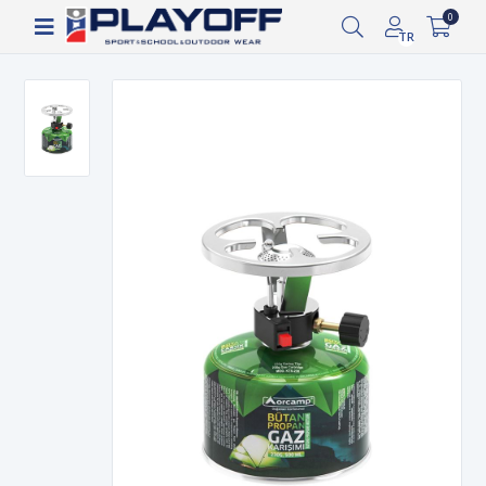
Siparişin 2-8 iş günü arasında kargoya verilecektir.
0
TR