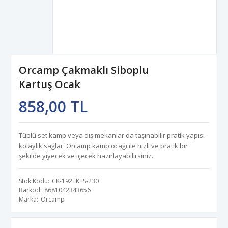
Orcamp Çakmaklı Siboplu
Kartuş Ocak
858,00 TL
Tüplü set kamp veya dış mekanlar da taşınabilir pratik yapısı
kolaylık sağlar. Orcamp kamp ocağı ile hızlı ve pratik bir
şekilde yiyecek ve içecek hazırlayabilirsiniz.
Stok Kodu
CK-192+KTS-230
Barkod
8681042343656
Marka
Orcamp