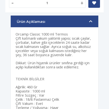
-
+
Ürün Açıklaması
Orcamp Classic 1000 ml Termos
Çift katmanlı vakum yalıtımlı yapısı; sıcak çaylar,
çorbalar, kahve gibi içeceklerin 24 saate kadar
sıcak kalmasını sağlar. Ayrıca soğuk su, alkolsüz
içecekler veya soğuk kalmasını istediğiniz her
şey, 36 saat boyunca güvende kalır.
Dikkat: Ürün hijyenik ürünler sınıfına girdiği için
açılıp kullanıldıktan sonra iade edilemez.
TEKNİK BİLGİLER
Ağırlık: 460 Gr
Kapasite : 1000 ml
Filtre Süzgeç : Var
Çelik : 18/8 Paslanmaz Çelik
Çift Vakum : Evet
Terleme / Yoğuşma : Hayır