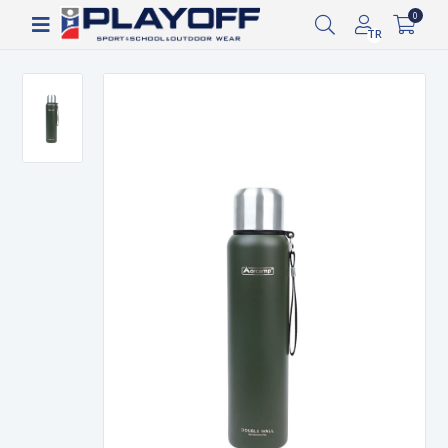
Siparişin 2-8 iş günü arasında kargoya verilecektir.
0
TR