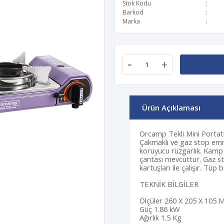
Stok Kodu
Barkod
Marka
-
+
Ürün Açıklaması
Orcamp Tekli Mini Portati
Çakmaklı ve gaz stop emn
koruyucu rüzgarlık. Kamp
çantası mevcuttur. Gaz s
kartuşları ile çalışır. Tü
TEKNİK BİLGİLER
Ölçüler 260 X 205 X 105
Güç 1.86 kW
Ağırlık 1.5 Kg