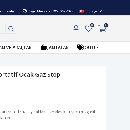
riş Takibi
Çağrı Merkezi : 0850 259 4082
Türkçe
0
0
AN VE ARAÇLAR
ÇANTALAR
OUTLET
ortatif Ocak Gaz Stop
anizmalıdır. Kolay saklama ve alev koruyucu rüzgarlık.
lanım.