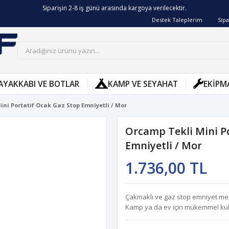
Siparişin 2-8 iş günü arasında kargoya verilecektir.
Destek Taleplerim
Sipa
AYAKKABI VE BOTLAR
KAMP VE SEYAHAT
EKIPM
ini Portatif Ocak Gaz Stop Emniyetli / Mor
Orcamp Tekli Mini P
Emniyetli / Mor
1.736,00 TL
Çakmaklı ve gaz stop emniyet mek
Kamp ya da ev için mükemmel kul