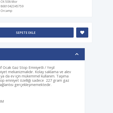
CK-506-Mor
8681042345759
Orcamp
SEPETE EKLE
f Ocak Gaz Stop Emniyetli / Yeşil
iyet mekanizmalıdır. Kolay saklama ve alev
 ya da ev için mükemmel kullanım. Taşıma
top emniyet özelliği sadece 227 gram gaz
p bağlantısı gerçekleşmemektedir.
 MM