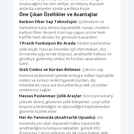
unutacağınız bu mini atölye, en ihtiyaç duyulan
anlarda saniyeler içinde yardıma koşar.
Öne Çıkan Özellikler ve Avantajlar
Karbon Fiber Sap Teknolojisi:
Çizilmelere ve
darbelere karşı ekstra dayanıklılık sunan, modern
karbon fiber desenli özel sap yapısı ürüne hem
hafiflik hem de lüks bir görünüm kazandırır.
7 Pratik Fonksiyon Bir Arada:
Keskin paslanmaz
çelik bıçak, hassas kesimler için mini makas, düz
tornavida uçlu tırnak törpüsü, anahtarlık halkası ve
gövdeye gizlenmiş cımbız ile kürdan aparatlarını
içerir.
Gizli Cımbız ve Kürdan Bölmesi:
Çakının sap
kısmına mükemmel şekilde entegre edilen taşınabilir
cımbız ve kırmızı renkli hijyenik kürdan, dış
ortamlarda veya acil durumlarda pratik çözümler
üretmenizi sağlar.
Hassas Paslanmaz Çelik Araçlar:
Korozyona karşı
yüksek direnç gösteren çelik bileşenler, uzun yıllar
boyunca keskinliğini ve işlevselliğini kaybetmeden
güvenle hizmet eder.
Her An Yanınızda (Anahtarlık Uyumlu):
Üst
kısmında yer alan dayanıklı halka sayesinde
anahtarlığınıza kolayca takılabilir, günlük EDC
(Everyday Carry) setinizin en şık üyesi haline gelir.