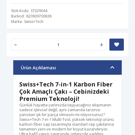
Stok Kodu
ST029044
Barkod
820909700838
Marka
Swiss+Tech
-
+
Ürün Açıklaması
Swiss+Tech 7-in-1 Karbon Fiber
Çok Amaçlı Çakı – Cebinizdeki
Premium Teknoloji!
Günlük hayatta yanınızda taşıyacağınız ekipmanın
sadece işlevsel değil, aynı zamanda tarzınızı
yansıtan şık bir parça olmasını mı istiyorsunuz?
Swiss+Tech 7-in-1 Multi-Tool, yüksek teknoloji ürünü
karbon fiber sap tasarımıyla standart cep çakılarına
tamamen yeni ve modern bir boyut kazandırıyor.
Ultra hafif yapısı sayesinde cebinizde varlığını