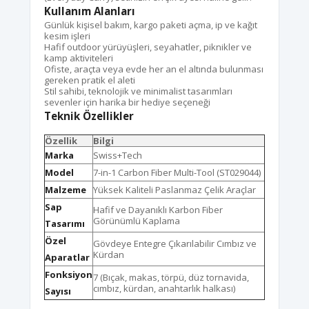
Kullanım Alanları
Günlük kişisel bakım, kargo paketi açma, ip ve kağıt
kesim işleri
Hafif outdoor yürüyüşleri, seyahatler, piknikler ve
kamp aktiviteleri
Ofiste, araçta veya evde her an el altında bulunması
gereken pratik el aleti
Stil sahibi, teknolojik ve minimalist tasarımları
sevenler için harika bir hediye seçeneği
Teknik Özellikler
Özellik
Bilgi
Marka
Swiss+Tech
Model
7-in-1 Carbon Fiber Multi-Tool (ST029044)
Malzeme
Yüksek Kaliteli Paslanmaz Çelik Araçlar
Sap
Hafif ve Dayanıklı Karbon Fiber
Görünümlü Kaplama
Tasarımı
Özel
Gövdeye Entegre Çıkarılabilir Cımbız ve
Kürdan
Aparatlar
Fonksiyon
7 (Bıçak, makas, törpü, düz tornavida,
cımbız, kürdan, anahtarlık halkası)
Sayısı