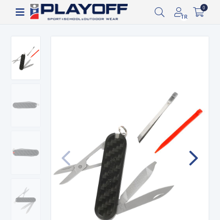
Siparişin 2-8 iş günü arasında kargoya verilecektir.
0
TR