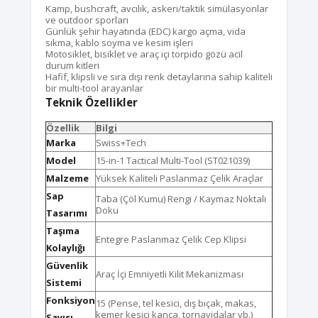
Kamp, bushcraft, avcılık, askeri/taktik simülasyonlar
ve outdoor sporları
Günlük şehir hayatında (EDC) kargo açma, vida
sıkma, kablo soyma ve kesim işleri
Motosiklet, bisiklet ve araç içi torpido gözü acil
durum kitleri
Hafif, klipsli ve sıra dışı renk detaylarına sahip kaliteli
bir multi-tool arayanlar
Teknik Özellikler
Özellik
Bilgi
Marka
Swiss+Tech
Model
15-in-1 Tactical Multi-Tool (ST021039)
Malzeme
Yüksek Kaliteli Paslanmaz Çelik Araçlar
Sap
Taba (Çöl Kumu) Rengi / Kaymaz Noktalı
Doku
Tasarımı
Taşıma
Entegre Paslanmaz Çelik Cep Klipsi
Kolaylığı
Güvenlik
Araç İçi Emniyetli Kilit Mekanizması
Sistemi
Fonksiyon
15 (Pense, tel kesici, dış bıçak, makas,
kemer kesici kanca, tornavidalar vb.)
Sayısı