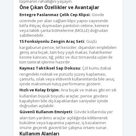
taşımanın rahatlığını yaşayın.
Öne Çıkan Özellikler ve Avantajlar
Entegre Paslanmaz Çelik Cep Klipsi:
Gövde
üzerinde yer alan sağlam klips yapısı sayesinde
kılıfa ihtiyaç duymadan pantolon cebine, kemere
veya taktik çanta bölmelerine (MOLLE) doğrudan
sabitlenebilir.
15 Fonksiyonlu Zengin Araç Seti:
Güçlü
kargaburun pense, tel kesiciler, dışarıdan erişilebilen
geniş ana bıçak, tam boy yaylı makas, halat/kemer
kesme kancası, tığ, yıldız ve düz tornavida uçları ile
tüm tamirat işlerine hazırdır.
Kaymaz Taktiksel Sap Dokusu:
Çöl kumu (taba)
rengindeki noktalı ve pürüzlü yüzey kaplaması,
çamurlu, ıslak veya eldivenli kullanımlarda bile avuç
içinde maksimum tutuş performansı gösterir.
Hızlı ve Kolay Erişim:
Ana bıçak ve makas gibi en sık
kullanılan büyük boyutlu araçlar, pense gövdesi
kapalıyken bile dış kapaklardan saniyeler içinde
doğrudan açılabilir.
Güvenli Kullanım Emniyeti:
Gövde kollarında yer
alan tüm yardımcı araçlar açıldığında kilitlenerek
bükülme veya kapanma yapmaz, iş kazalarının
önüne geçerek güvenli bir çalışma ortamı sunar.
Kullanım Alanları