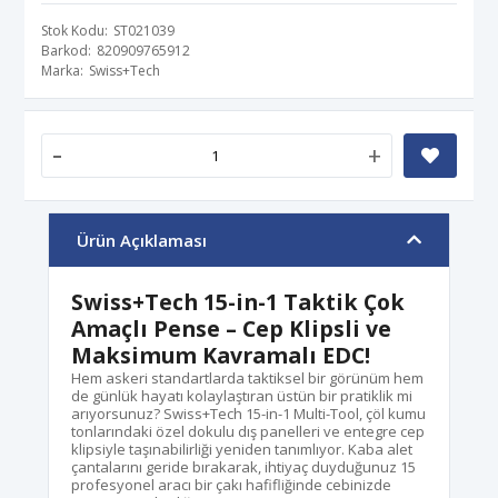
Stok Kodu
ST021039
Barkod
820909765912
Marka
Swiss+Tech
-
+
Ürün Açıklaması
Swiss+Tech 15-in-1 Taktik Çok
Amaçlı Pense – Cep Klipsli ve
Maksimum Kavramalı EDC!
Hem askeri standartlarda taktiksel bir görünüm hem
de günlük hayatı kolaylaştıran üstün bir pratiklik mi
arıyorsunuz? Swiss+Tech 15-in-1 Multi-Tool, çöl kumu
tonlarındaki özel dokulu dış panelleri ve entegre cep
klipsiyle taşınabilirliği yeniden tanımlıyor. Kaba alet
çantalarını geride bırakarak, ihtiyaç duyduğunuz 15
profesyonel aracı bir çakı hafifliğinde cebinizde