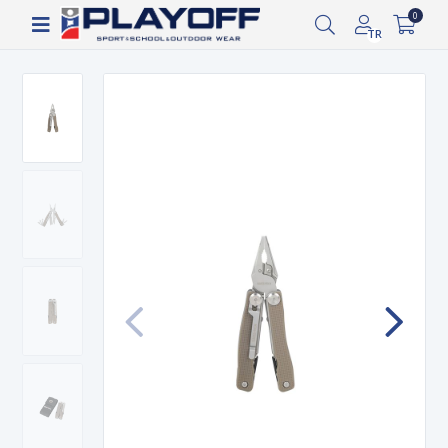
Siparişin 2-8 iş günü arasında kargoya verilecektir.
0
TR