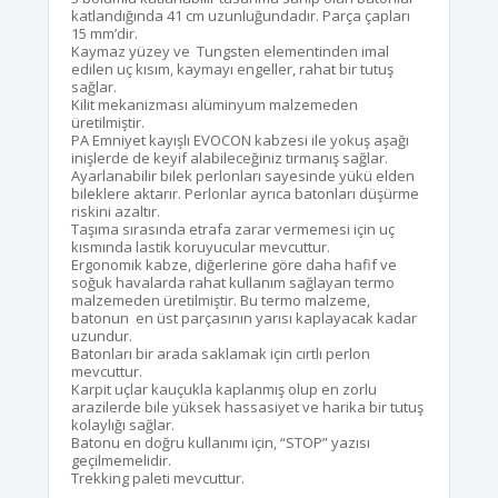
katlandığında 41 cm uzunluğundadır. Parça çapları
15 mm’dir.
Kaymaz yüzey ve Tungsten elementinden imal
edilen uç kısım, kaymayı engeller, rahat bir tutuş
sağlar.
Kilit mekanizması alüminyum malzemeden
üretilmiştir.
PA Emniyet kayışlı EVOCON kabzesi ile yokuş aşağı
inişlerde de keyif alabileceğiniz tırmanış sağlar.
Ayarlanabilir bilek perlonları sayesinde yükü elden
bileklere aktarır. Perlonlar ayrıca batonları düşürme
riskini azaltır.
Taşıma sırasında etrafa zarar vermemesi için uç
kısmında lastik koruyucular mevcuttur.
Ergonomik kabze, diğerlerine göre daha hafif ve
soğuk havalarda rahat kullanım sağlayan termo
malzemeden üretilmiştir. Bu termo malzeme,
batonun en üst parçasının yarısı kaplayacak kadar
uzundur.
Batonları bir arada saklamak için cırtlı perlon
mevcuttur.
Karpit uçlar kauçukla kaplanmış olup en zorlu
arazilerde bile yüksek hassasiyet ve harika bir tutuş
kolaylığı sağlar.
Batonu en doğru kullanımı için, “STOP” yazısı
geçilmemelidir.
Trekking paleti mevcuttur.