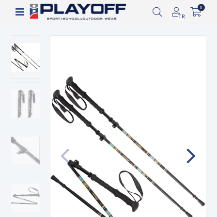
Siparişin 2-8 iş günü arasında kargoya verilecektir.
0
TR