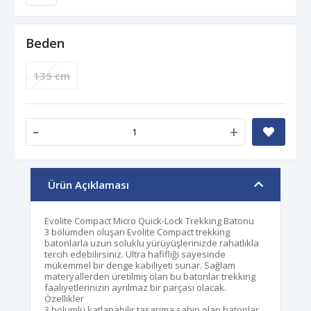
Beden
135 cm
-
+
Ürün Açıklaması
Evolite Compact Micro Quick-Lock Trekking Batonu
3 bölümden oluşan Evolite Compact trekking
batonlarla uzun soluklu yürüyüşlerinizde rahatlıkla
tercih edebilirsiniz. Ultra hafifliği sayesinde
mükemmel bir denge kabiliyeti sunar. Sağlam
materyallerden üretilmiş olan bu batonlar trekking
faaliyetlerinizin ayrılmaz bir parçası olacak.
Özellikler
3 bölümlü katlanabilir tasarıma sahip olan batonlar