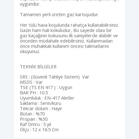
uygundur.
Tamamen yerli üretim gaz kartuşudur.
Her tülü hava koşulunda rahatça kullanabilirsiniz.
Gazın ham hali kokuludur, Bu sayede olası bir
gaz kaçağının kokusunu ilk saniyelerde alabilir ve
önceden müdahale edebilirsiniz. Kullanmadan
önce muhakkak kullanım öncesi talimatlarını
okuyunuz.
TEKNİK BİLGİLER
SRS : (Güvenli Tahliye Sistem) Var
MSDS : Var
TSE (TS EN 417 ) : Uygun
BAR PH : 10.5
Uyumluluk : EN-417 Aletler
Saklama : Serin/kuru
Tekrar dolum : Hayır
Bütan : %70
Propan : %30
Raf Ömrü : 5 yıl
Ölçü : 12 x 16.5 Cm