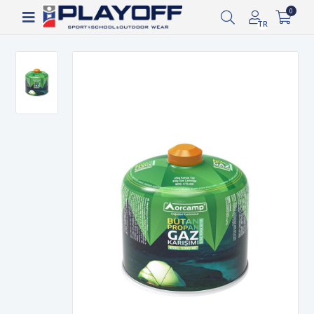
Siparişin 2-8 iş günü arasında kargoya verilecektir.
0
TR