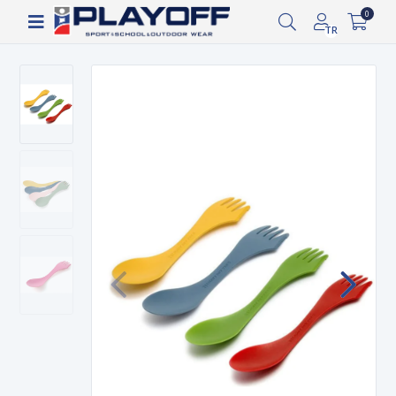
Siparişin 2-8 iş günü arasında kargoya verilecektir.
0
TR