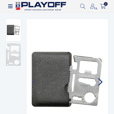
Siparişin 2-8 iş günü arasında kargoya verilecektir.
0
TR