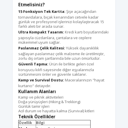
Etmelisiniz?
15 Fonksiyon Tek Kartta:
Şişe açacağından
tornavidalara, bıçak kenarından cetvele kadar
günlük ve profesyonel işlerinizi kolaylaştıracak 15
farklı aleti bir arada sunar.
Ultra Kompakt Tasarım:
Kredi kartı boyutlarındaki
yapısıyla cüzdanlara, çantalara ve ceplere
mükemmel uyum sağlar.
Paslanmaz Çelik Kalitesi:
Yüksek dayanıklılık
sağlayan paslanmaz çelik malzeme ile üretilmiştir,
zorlu dış ortam şartlarında bile uzun ömürlüdür.
Güvenli Taşıma:
Ürün ile birlikte gelen özel
koruyucu kılıfı sayesinde diğer eşyalarınızla
sürtünmesini önler ve güvenle saklanır.
Kamp ve Survival Dostu:
Maceralarınızın "hayat
kurtarıcı" detayıdır.
Kullanım Alanları
Kamp ve piknik aktiviteleri
Doğa yürüyüşleri (Hiking & Trekking)
Günlük tamir işleri
Acil durum ve hayatta kalma (Survival) kitleri
Teknik Özellikler
Özellik
Bilgi