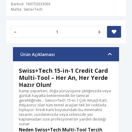
Barkod
760750333093
Marka
Swiss+Tech
-
+
Ürün Açıklaması
Swiss+Tech 15-in-1 Credit Card
Multi-Tool – Her An, Her Yerde
Hazır Olun!
Kamp yaparken, doğa yürüyüşüne çıktığınızda veya
günlük hayatta beklenmedik bir tamirat
gerektiğinde... Swiss+Tech 15-in-1 Çok Amaçlı Kart,
ihtiyacınız olan tüm temel araçları tek bir noktada
topluyor. Kredi kartı boyutundaki bu minimalist
tasarım, cüzdanınızda veya cebinizde yer
kaplamadan size profesyonel bir yardım desteği
sunar.
Neden Swiss+Tech Multi-Tool Tercih