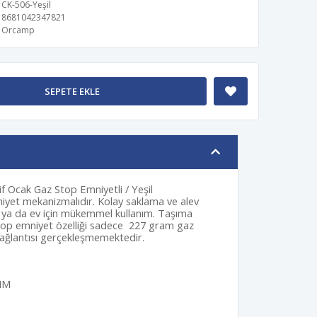
CK-506-Yeşil
8681042347821
Orcamp
SEPETE EKLE
f Ocak Gaz Stop Emniyetli / Yeşil
iyet mekanizmalıdır. Kolay saklama ve alev
 ya da ev için mükemmel kullanım. Taşıma
top emniyet özelliği sadece 227 gram gaz
p bağlantısı gerçekleşmemektedir.
 MM