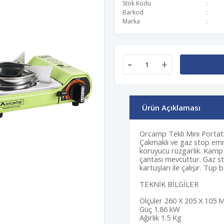
Stok Kodu
Barkod
Marka
-
+
Ürün Açıklaması
Orcamp Tekli Mini Portati
Çakmaklı ve gaz stop emn
koruyucu rüzgarlık. Kamp
çantası mevcuttur. Gaz s
kartuşları ile çalışır. Tü
TEKNİK BİLGİLER
Ölçüler 260 X 205 X 105
Güç 1.86 kW
Ağırlık 1.5 Kg