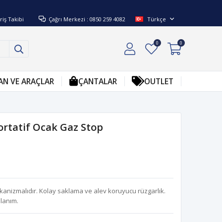
riş Takibi
Çağrı Merkezi : 0850 259 4082
Türkçe
0
0
AN VE ARAÇLAR
ÇANTALAR
OUTLET
ortatif Ocak Gaz Stop
anizmalıdır. Kolay saklama ve alev koruyucu rüzgarlık.
lanım.