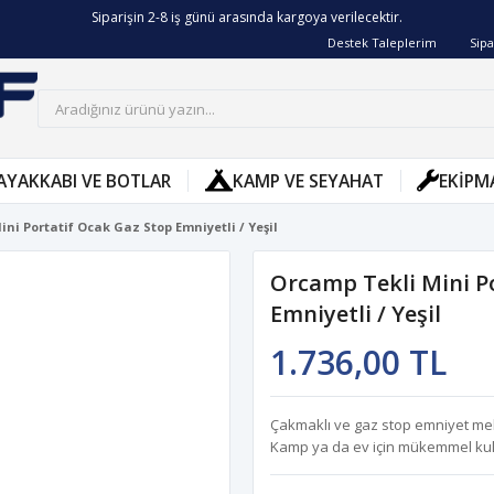
Siparişin 2-8 iş günü arasında kargoya verilecektir.
Destek Taleplerim
Sipa
AYAKKABI VE BOTLAR
KAMP VE SEYAHAT
EKIPM
ni Portatif Ocak Gaz Stop Emniyetli / Yeşil
Orcamp Tekli Mini P
Emniyetli / Yeşil
1.736,00 TL
Çakmaklı ve gaz stop emniyet mek
Kamp ya da ev için mükemmel kul