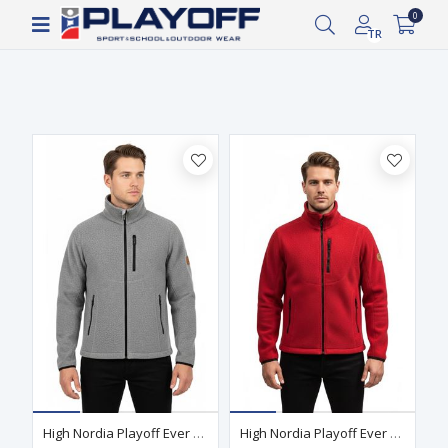
Siparişin 2-8 iş günü arasında kargoya verilecektir.
0
Filtrele
TR
High Nordia Playoff Ever Wool Dış Katman Merino Ceket Gri
High Nordia Playoff Ever Wool Dış Katman Merino Ceket Kırmızı