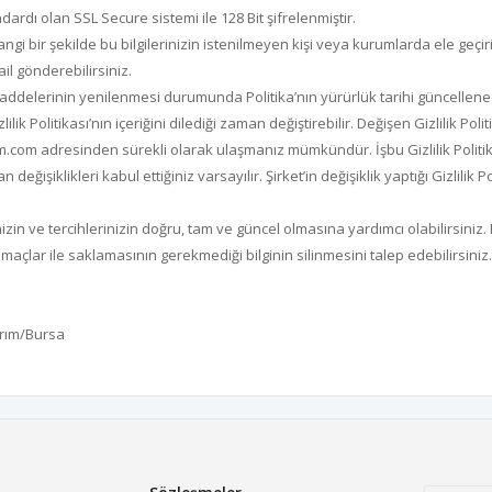
ndardı olan SSL Secure sistemi ile 128 Bit şifrelenmiştir.
i bir şekilde bu bilgilerinizin istenilmeyen kişi veya kurumlarda ele geçirilmes
il gönderebilirsiniz.
 maddelerinin yenilenmesi durumunda Politika’nın yürürlük tarihi güncellenece
ik Politikası’nın içeriğini dilediği zaman değiştirebilir. Değişen Gizlilik Polit
bim.com adresinden sürekli olarak ulaşmanız mümkündür. İşbu Gizlilik Politi
şiklikleri kabul ettiğiniz varsayılır. Şirket’in değişiklik yaptığı Gizlilik P
in ve tercihlerinizin doğru, tam ve güncel olmasına yardımcı olabilirsiniz. El
maçlar ile saklamasının gerekmediği bilginin silinmesini talep edebilirsiniz
ırım/Bursa