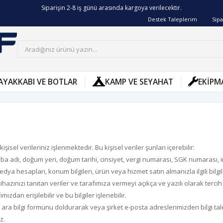
Siparişin 2-8 iş günü arasında kargoya verilecektir.
Destek Taleplerim
Sipa
AYAKKABI VE BOTLAR
KAMP VE SEYAHAT
EKIPM
isel verileriniz işlenmektedir. Bu kişisel veriler şunları içerebilir:
ba adı, doğum yeri, doğum tarihi, cinsiyet, vergi numarası, SGK numarası, im
ya hesapları, konum bilgileri, ürün veya hizmet satın almanızla ilgili bilgil
cihazınızı tanıtan veriler ve tarafımıza vermeyi açıkça ve yazılı olarak terci
ızdan erişilebilir ve bu bilgiler işlenebilir.
ara bilgi formunu doldurarak veya şirket e-posta adreslerimizden bilgi t
z.