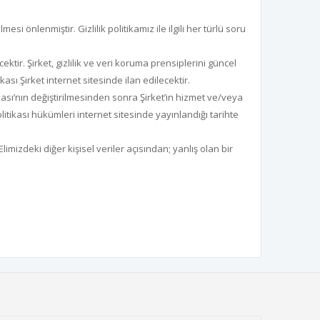
i önlenmiştir. Gizlilik politikamız ile ilgili her türlü soru
ktir. Şirket, gizlilik ve veri koruma prensiplerini güncel
ikası Şirket internet sitesinde ilan edilecektir.
kası’nın değiştirilmesinden sonra Şirket’in hizmet ve/veya
olitikası hükümleri internet sitesinde yayınlandığı tarihte
imizdeki diğer kişisel veriler açısından; yanlış olan bir
.