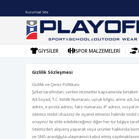
Kurumsal Site
GIYSILER
SPOR MALZEMELERI
Gizlilik Sözleşmesi
Gizlilik ve Çerez Politikası
Şirket tarafından, verilen Hizmetler kapsamında birtakım kiş
Ad-Soyad, T.C. Kimlik Numarası, uyruk bilgisi, anne adı, ba
adres, e-posta adresi, faks numarası, IP adresi, sosyal med
sitemizi mobil cihazınız ile ziyaret etmeniz halinde mobil 
onayınız ile elde edebileceğimiz diğer her tür bilgiye tarafım
Sitemizden alışveriş yaparak veya ürünler hakkında beni 
ve SMS aracılığıyla ulaşmamızı kabul etmiş sayılmaktasını