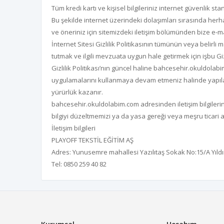
Tüm kredi kartı ve kişisel bilgileriniz internet güvenlik sta
Bu şekilde internet üzerindeki dolaşımları sırasında herhang
ve öneriniz için sitemizdeki iletişim bölümünden bize e-ma
İnternet Sitesi Gizlilik Politikasının tümünün veya belirli
tutmak ve ilgili mevzuata uygun hale getirmek için işbu Gizlil
Gizlilik Politikası’nın güncel haline bahcesehir.okuldola
uygulamalarını kullanmaya devam etmeniz halinde yapılan deği
yürürlük kazanır.
bahcesehir.okuldolabim.com adresinden iletişim bilgileriniz
bilgiyi düzeltmemizi ya da yasa gereği veya meşru ticari a
İletişim bilgileri
PLAYOFF TEKSTİL EĞİTİM AŞ
Adres: Yunusemre mahallesi Yazılıtaş Sokak No:15/A Yıld
Tel: 0850 259 40 82