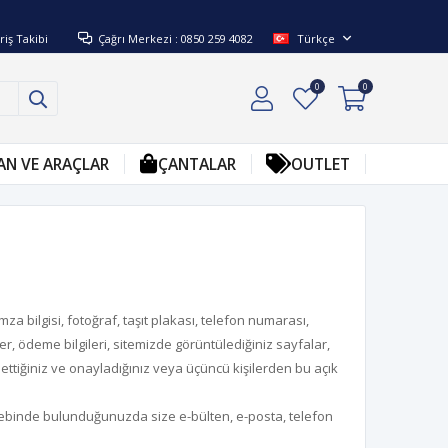
riş Takibi
Çağrı Merkezi : 0850 259 4082
Türkçe
0
0
AN VE ARAÇLAR
ÇANTALAR
OUTLET
za bilgisi, fotoğraf, taşıt plakası, telefon numarası,
er, ödeme bilgileri, sitemizde görüntülediğiniz sayfalar,
h ettiğiniz ve onayladığınız veya üçüncü kişilerden bu açık
alebinde bulunduğunuzda size e-bülten, e-posta, telefon