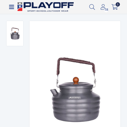
Siparişin 2-8 iş günü arasında kargoya verilecektir.
0
TR