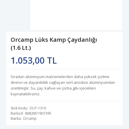
Orcamp Lüks Kamp Çaydanlığı
(1.6 Lt.)
1.053,00 TL
Sıradan alüminyum malzemelerden daha yüksek çizilme
direnci ve dayanıklılık sağlayan sert anodize alüminyumdan
üretilmiştir. Su, çay, kahve ve çorba gibi içecekleri
kaynatabilirsiniz.
Stok Kodu
OUT-1310
Barkod
8683851907395
Marka
Orcamp