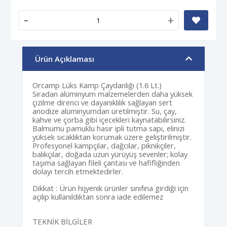
-
+
Ürün Açıklaması
Orcamp Lüks Kamp Çaydanlığı (1.6 Lt.)
Sıradan alüminyum malzemelerden daha yüksek
çizilme direnci ve dayanıklılık sağlayan sert
anodize alüminyumdan üretilmiştir. Su, çay,
kahve ve çorba gibi içecekleri kaynatabilirsiniz.
Balmumu pamuklu hasır ipli tutma sapı, elinizi
yüksek sıcaklıktan korumak üzere geliştirilmiştir.
Profesyonel kampçılar, dağcılar, piknikçiler,
balıkçılar, doğada uzun yürüyüş sevenler; kolay
taşıma sağlayan fileli çantası ve hafifliğinden
dolayı tercih etmektedirler.
Dikkat : Ürün hijyenik ürünler sınıfına girdiği için
açılıp kullanıldıktan sonra iade edilemez
TEKNİK BİLGİLER