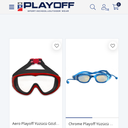
Siparişin 2-8 iş günü arasında kargoya verilecektir.
0
Filtrele
TR
Aero Playoff Yüzücü Gözlüğü Siyah-Kırmızı
Chrome Playoff Yüzücü Gözlüğü Mavi