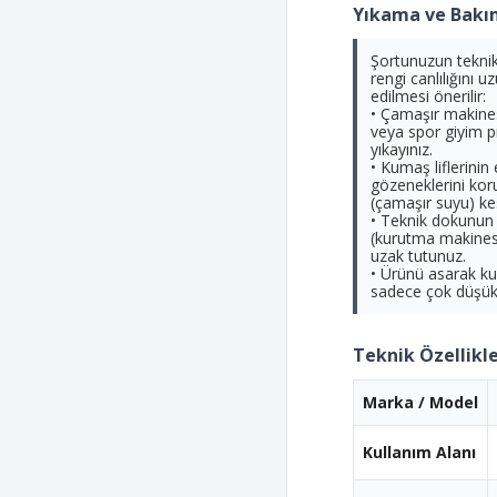
Yıkama ve Bakım
Şortunuzun teknik
rengi canlılığını 
edilmesi önerilir:
• Çamaşır makines
veya spor giyim p
yıkayınız.
• Kumaş liflerinin 
gözeneklerini kor
(çamaşır suyu) kes
• Teknik dokunun
(kurutma makines
uzak tutunuz.
• Ürünü asarak ku
sadece çok düşük ı
Teknik Özellikle
Marka / Model
Kullanım Alanı