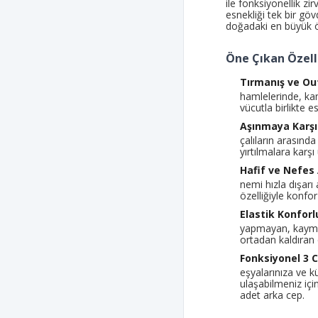
ile fonksiyonellik zir
esnekliği tek bir gö
doğadaki en büyük 
Öne Çıkan Özelli
Tırmanış ve Ou
hamlelerinde, k
vücutla birlikte e
Aşınmaya Karş
çalıların arasınd
yırtılmalara kar
Hafif ve Nefes 
nemi hızla dışarı
özelliğiyle konfor
Elastik Konforl
yapmayan, kayma 
ortadan kaldıran
Fonksiyonel 3 
eşyalarınıza ve 
ulaşabilmeniz içi
adet arka cep.