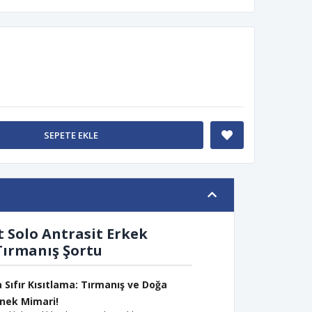
SEPETE EKLE
t Solo Antrasit Erkek
Tırmanış Şortu
 Sıfır Kısıtlama: Tırmanış ve Doğa
snek Mimari!