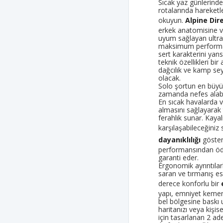
Sıcak yaz günlerinde,
rotalarında hareketle
okuyun.
Alpine Dir
erkek anatomisine v
uyum sağlayan ultra 
maksimum performan
sert karakterini yan
teknik özellikleri bi
dağcılık ve kamp sey
olacak.
Solo şortun en büyü
zamanda nefes alabi
En sıcak havalarda 
almasını sağlayarak
ferahlık sunar. Kaya
karşılaşabileceğiniz
dayanıklılığı
göster
performansından öd
garanti eder.
Ergonomik ayrıntılar
saran ve tırmanış e
derece konforlu bir
yapı, emniyet kemeri
bel bölgesine baskı
haritanızı veya kişise
için tasarlanan 2 ad