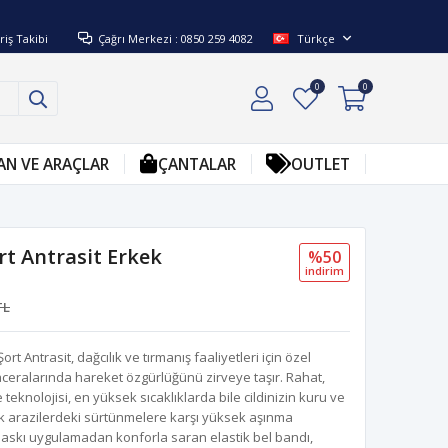
riş Takibi
Çağrı Merkezi : 0850 259 4082
Türkçe
0
0
AN VE ARAÇLAR
ÇANTALAR
OUTLET
rt Antrasit Erkek
%50
i̇ndi̇ri̇m
TL
rt Antrasit, dağcılık ve tırmanış faaliyetleri için özel
 maceralarında hareket özgürlüğünü zirveye taşır. Rahat,
knolojisi, en yüksek sıcaklıklarda bile cildinizin kuru ve
ık arazilerdeki sürtünmelere karşı yüksek aşınma
i baskı uygulamadan konforla saran elastik bel bandı,