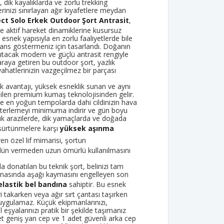
 dik kayalıklarda ve zorlu trekking
rinizi sınırlayan ağır kıyafetlere meydan
ect Solo Erkek Outdoor Şort Antrasit
,
e aktif hareket dinamiklerine kusursuz
esnek yapısıyla en zorlu faaliyetlerde bile
s göstermeniz için tasarlandı. Doğanın
sıtacak modern ve güçlü antrasit rengiyle
r araya getiren bu outdoor şort, yazlık
ahatlerinizin vazgeçilmez bir parçası
k avantajı, yüksek esneklik sunan ve aynı
len premium kumaş teknolojisinden gelir.
ve en yoğun tempolarda dahi cildinizin hava
 terlemeyi minimuma indirir ve gün boyu
lık arazilerde, dik yamaçlarda ve doğada
 sürtünmelere karşı
yüksek aşınma
en özel lif mimarisi, şortun
ün vermeden uzun ömürlü kullanılmasını
la donatılan bu teknik şort, belinizi tam
snasında aşağı kaymasını engelleyen son
elastik bel bandına
sahiptir. Bu esnek
 takarken veya ağır sırt çantası taşırken
 uygulamaz. Küçük ekipmanlarınızı,
l eşyalarınızı pratik bir şekilde taşımanız
et geniş yan cep ve 1 adet güvenli arka cep