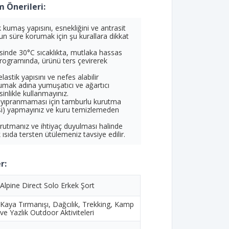
 Önerileri:
 kumaş yapısını, esnekliğini ve antrasit
uzun süre korumak için şu kurallara dikkat
inde 30°C sıcaklıkta, mutlaka hassas
rogramında, ürünü ters çevirerek
elastik yapısını ve nefes alabilir
umak adına yumuşatıcı ve ağartıcı
inlikle kullanmayınız.
 yıpranmaması için tamburlu kurutma
i) yapmayınız ve kuru temizlemeden
rutmanız ve ihtiyaç duyulması halinde
sıda tersten ütülemeniz tavsiye edilir.
r:
Alpine Direct Solo Erkek Şort
Kaya Tırmanışı, Dağcılık, Trekking, Kamp
ve Yazlık Outdoor Aktiviteleri