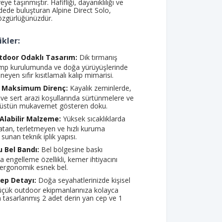
veye taşınmıştır. Hafifliği, dayanıklılığı ve
vdede buluşturan Alpine Direct Solo,
özgürlüğünüzdür.
kler:
tdoor Odaklı Tasarım:
Dik tırmanış
amp kurulumunda ve doğa yürüyüşlerinde
sneyen sıfır kısıtlamalı kalıp mimarisi.
ı Maksimum Direnç:
Kayalık zeminlerde,
a ve sert arazi koşullarında sürtünmelere ve
şı üstün mukavemet gösteren doku.
Alabilir Malzeme:
Yüksek sıcaklıklarda
 atan, terletmeyen ve hızlı kuruma
 sunan teknik iplik yapısı.
u Bel Bandı:
Bel bölgesine baskı
engelleme özellikli, kemer ihtiyacını
 ergonomik esnek bel.
Cep Detayı:
Doğa seyahatlerinizde kişisel
küçük outdoor ekipmanlarınıza kolayca
n tasarlanmış 2 adet derin yan cep ve 1