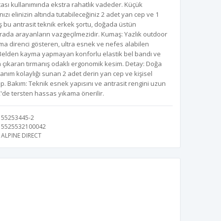
tası kullanımında ekstra rahatlık vadeder. Küçük
nızı elinizin altında tutabileceğiniz 2 adet yan cep ve 1
ş bu antrasit teknik erkek şortu, doğada üstün
 arada arayanların vazgeçilmezidir. Kumaş: Yazlık outdoor
ma direnci gösteren, ultra esnek ve nefes alabilen
Belden kayma yapmayan konforlu elastik bel bandı ve
ıkaran tırmanış odaklı ergonomik kesim. Detay: Doğa
nım kolaylığı sunan 2 adet derin yan cep ve kişisel
ep. Bakım: Teknik esnek yapısını ve antrasit rengini uzun
de tersten hassas yıkama önerilir.
55253445-2
5525532100042
ALPINE DIRECT