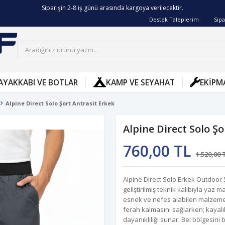
1.000 TL ve üzeri ücretsiz kargo!
Destek Taleplerim
Sipa
AYAKKABI VE BOTLAR
KAMP VE SEYAHAT
EKIPM
Alpine Direct Solo Şort Antrasit Erkek
Alpine Direct Solo Şo
760,00 TL
1.520,00 
Alpine Direct Solo Erkek Outdoor Şo
geliştirilmiş teknik kalıbıyla yaz
esnek ve nefes alabilen malzeme te
ferah kalmasını sağlarken; kayal
dayanıklılığı sunar. Bel bölgesin