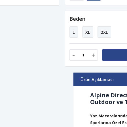
Beden
L
XL
2XL
-
+
Ürün Açıklaması
Alpine Direc
Outdoor ve 
Yaz Maceralarında
Sporlarına Özel E