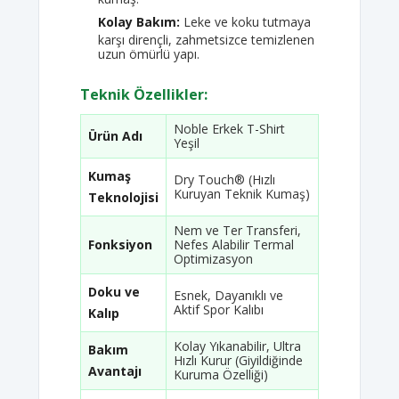
Kolay Bakım:
Leke ve koku tutmaya
karşı dirençli, zahmetsizce temizlenen
uzun ömürlü yapı.
Teknik Özellikler:
Noble Erkek T-Shirt
Ürün Adı
Yeşil
Kumaş
Dry Touch® (Hızlı
Kuruyan Teknik Kumaş)
Teknolojisi
Nem ve Ter Transferi,
Fonksiyon
Nefes Alabilir Termal
Optimizasyon
Doku ve
Esnek, Dayanıklı ve
Aktif Spor Kalıbı
Kalıp
Kolay Yıkanabilir, Ultra
Bakım
Hızlı Kurur (Giyildiğinde
Avantajı
Kuruma Özelliği)