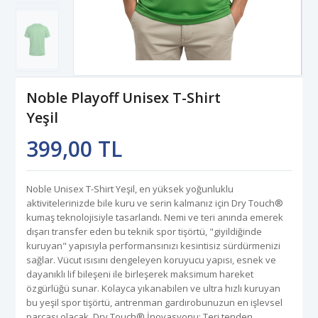
Noble Playoff Unisex T-Shirt
Yeşil
399,00 TL
Noble Unisex T-Shirt Yeşil, en yüksek yoğunluklu
aktivitelerinizde bile kuru ve serin kalmanız için Dry Touch®
kumaş teknolojisiyle tasarlandı. Nemi ve teri anında emerek
dışarı transfer eden bu teknik spor tişörtü, "giyildiğinde
kuruyan" yapısıyla performansınızı kesintisiz sürdürmenizi
sağlar. Vücut ısısını dengeleyen koruyucu yapısı, esnek ve
dayanıklı lif bileşeni ile birleşerek maksimum hareket
özgürlüğü sunar. Kolayca yıkanabilen ve ultra hızlı kuruyan
bu yeşil spor tişörtü, antrenman gardırobunuzun en işlevsel
parçası olacak. Dry Touch® İnovasyonu: Teri tenden