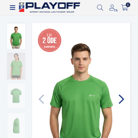
Siparişin 2-8 iş günü arasında kargoya verilecektir.
0
1.000 TL ve üzeri ücretsiz kargo!
TR