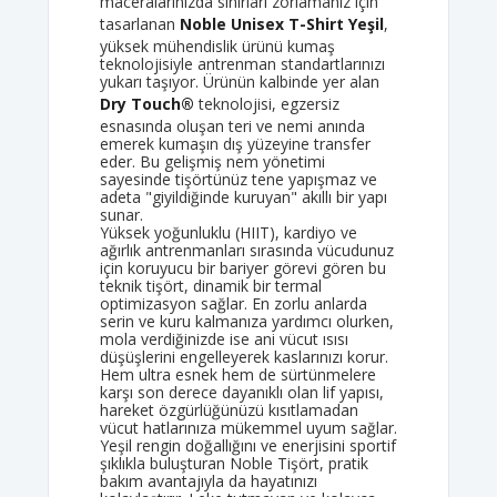
maceralarınızda sınırları zorlamanız için
tasarlanan
Noble Unisex T-Shirt Yeşil
,
yüksek mühendislik ürünü kumaş
teknolojisiyle antrenman standartlarınızı
yukarı taşıyor. Ürünün kalbinde yer alan
Dry Touch®
teknolojisi, egzersiz
esnasında oluşan teri ve nemi anında
emerek kumaşın dış yüzeyine transfer
eder. Bu gelişmiş nem yönetimi
sayesinde tişörtünüz tene yapışmaz ve
adeta "giyildiğinde kuruyan" akıllı bir yapı
sunar.
Yüksek yoğunluklu (HIIT), kardiyo ve
ağırlık antrenmanları sırasında vücudunuz
için koruyucu bir bariyer görevi gören bu
teknik tişört, dinamik bir termal
optimizasyon sağlar. En zorlu anlarda
serin ve kuru kalmanıza yardımcı olurken,
mola verdiğinizde ise ani vücut ısısı
düşüşlerini engelleyerek kaslarınızı korur.
Hem ultra esnek hem de sürtünmelere
karşı son derece dayanıklı olan lif yapısı,
hareket özgürlüğünüzü kısıtlamadan
vücut hatlarınıza mükemmel uyum sağlar.
Yeşil rengin doğallığını ve enerjisini sportif
şıklıkla buluşturan Noble Tişört, pratik
bakım avantajıyla da hayatınızı