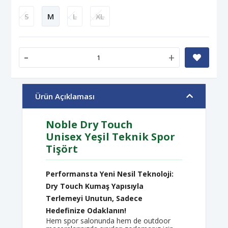
S
M
L
XL
-
+
Ürün Açıklaması
Noble Dry Touch
Unisex Yeşil Teknik Spor
Tişört
Performansta Yeni Nesil Teknoloji:
Dry Touch Kumaş Yapısıyla
Terlemeyi Unutun, Sadece
Hedefinize Odaklanın!
Hem spor salonunda hem de outdoor