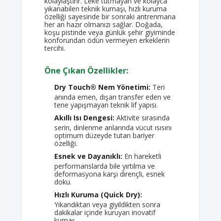
kolaylaştırır. Leke tutmayan ve kolayca
yıkanabilen teknik kumaşı, hızlı kuruma
özelliği sayesinde bir sonraki antrenmana
her an hazır olmanızı sağlar. Doğada,
koşu pistinde veya günlük şehir giyiminde
konforundan ödün vermeyen erkeklerin
tercihi.
Öne Çıkan Özellikler:
Dry Touch® Nem Yönetimi:
Teri
anında emen, dışarı transfer eden ve
tene yapışmayan teknik lif yapısı.
Akıllı Isı Dengesi:
Aktivite sırasında
serin, dinlenme anlarında vücut ısısını
optimum düzeyde tutan bariyer
özelliği.
Esnek ve Dayanıklı:
En hareketli
performanslarda bile yırtılma ve
deformasyona karşı dirençli, esnek
doku.
Hızlı Kuruma (Quick Dry):
Yıkandıktan veya giyildikten sonra
dakikalar içinde kuruyan inovatif
kumaş.