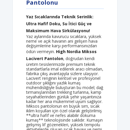
Pantolonu
Yaz Sıcaklarında Teknik Serinlik:
Ultra Hafif Doku, Su İtici Güç ve
Maksimum Hava Sirkülasyonu!
Yaz aylarında kavurucu sıcaklara, yüksek
neme ve açık havanın ani gelişen hava
değişimlerine karşı performansınızdan
ödün vermeyin.
High Nordia Miksos
Lacivert Pantolon
, doğrudan kendi
üretim tesislerimizde premium teknik
standartlarla imal edilerek aracı olmadan,
fabrika çıkış avantajıyla sizlere ulaşıyor.
Lacivert renginin kentsel ve profesyonel
outdoor şıklığını yazlık kumaş
mühendisliğiyle buluşturan bu model; dağ
tırmanışlarından trekking turlarına, kamp
seyahatlerinden günlük şehir yaşantınıza
kadar her ana mükemmel uyum sağlıyor.
Miksos pantolonun en büyük sırrı, sıcak
iklim koşulları için özel olarak geliştirilmiş
**ultra hafif ve nefes alabilir dokuma
kumaş** teknolojisinde saklıdır. Kumaşın
gelişmiş lif gözenekleri, yüksek tempolu
aktivitelerde oluşan sıcak havayı ve nemi