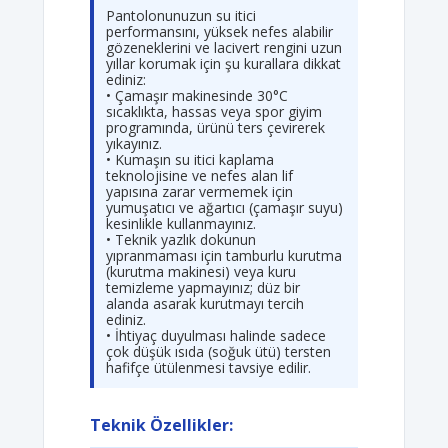
Pantolonunuzun su itici
performansını, yüksek nefes alabilir
gözeneklerini ve lacivert rengini uzun
yıllar korumak için şu kurallara dikkat
ediniz:
• Çamaşır makinesinde 30°C
sıcaklıkta, hassas veya spor giyim
programında, ürünü ters çevirerek
yıkayınız.
• Kumaşın su itici kaplama
teknolojisine ve nefes alan lif
yapısına zarar vermemek için
yumuşatıcı ve ağartıcı (çamaşır suyu)
kesinlikle kullanmayınız.
• Teknik yazlık dokunun
yıpranmaması için tamburlu kurutma
(kurutma makinesi) veya kuru
temizleme yapmayınız; düz bir
alanda asarak kurutmayı tercih
ediniz.
• İhtiyaç duyulması halinde sadece
çok düşük ısıda (soğuk ütü) tersten
hafifçe ütülenmesi tavsiye edilir.
Teknik Özellikler: