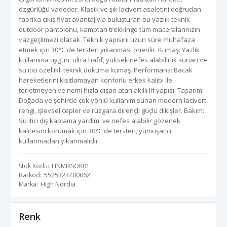
özgürlüğü vadeder. Klasik ve şık lacivert asaletini doğrudan
fabrika çıkış fiyat avantajıyla buluşturan bu yazlık teknik
outdoor pantolonu, kamptan trekkinge tüm maceralarınızın
vazgeçilmezi olacak. Teknik yapısını uzun süre muhafaza
etmek için 30°C'de tersten yıkanması önerilir. Kumaş: Yazlık
kullanıma uygun, ultra hafif, yüksek nefes alabilirlik sunan ve
su itici özellikli teknik dokuma kumaş. Performans: Bacak
hareketlerini kısıtlamayan konforlu erkek kalıbı ile
terletmeyen ve nemi hızla dışarı atan akıllı lif yapısı. Tasarım:
Doğada ve şehirde çok yönlü kullanım sunan modern lacivert
rengi, işlevsel cepler ve rüzgara dirençli güçlü dikişler. Bakım:
Su itici dış kaplama yardımı ve nefes alabilir gözenek
kalitesini korumak için 30°C'de tersten, yumuşatıcı
kullanmadan yıkanmalıdır.
Stok Kodu
HNMIKSOK01
Barkod
5525323700062
Marka
High Nordia
Renk