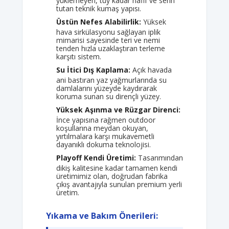
yüklemeyen, tüy kadar hafif ve serin
tutan teknik kumaş yapısı.
Üstün Nefes Alabilirlik:
Yüksek
hava sirkülasyonu sağlayan iplik
mimarisi sayesinde teri ve nemi
tenden hızla uzaklaştıran terleme
karşıtı sistem.
Su İtici Dış Kaplama:
Açık havada
ani bastıran yaz yağmurlarında su
damlalarını yüzeyde kaydırarak
koruma sunan su dirençli yüzey.
Yüksek Aşınma ve Rüzgar Direnci:
İnce yapısına rağmen outdoor
koşullarına meydan okuyan,
yırtılmalara karşı mukavemetli
dayanıklı dokuma teknolojisi.
Playoff Kendi Üretimi:
Tasarımından
dikiş kalitesine kadar tamamen kendi
üretimimiz olan, doğrudan fabrika
çıkış avantajıyla sunulan premium yerli
üretim.
Yıkama ve Bakım Önerileri: