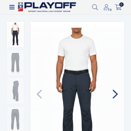
Siparişin 2-8 iş günü arasında kargoya verilecektir.
0
TR