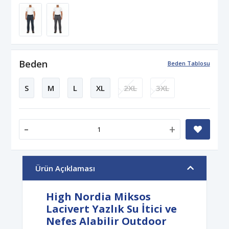
Beden
Beden Tablosu
S
M
L
XL
2XL
3XL
-
+
Ürün Açıklaması
High Nordia Miksos
Lacivert Yazlık Su İtici ve
Nefes Alabilir Outdoor