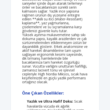
saniyeler içinde dışarı atarak terlemeyi
önler ve bacaklarınızın sürekli serin
kalmasını sağlar. Yazlık ince yapısına
rağmen ürünün dış yüzeyine entegre
edilen **akıllı su itici (Water-Resistant)
kaplama**, yaz yağmurlarına,
çiselemelere ve su sıçramalarına karşı
gövdenizi güvenle kuru tutar.
Yüksek aşınma mukavemetine sahip sıkı
dokuma yapısı, kayalık arazilerden ve çalı
sürtünmelerinden etkilenmeyen üstün bir
dayanıklılık gösterir. Erkek anatomisine ve
aktif hareket dinamiklerine tam uyum
sağlayan ergonomik kesimi sayesinde,
dik tırmanış hamlelerinde bile
bacaklarınıza tam hareket özgürlüğü
sunar. Vücutta varlığını unutturan hafifliği,
zamansız lacivert tonu ve işlevsel
cepleriyle High Nordia Miksos, sıcak hava
keşiflerinizde en güçlü yazlık performans
ortağınız olacak.
Öne Çıkan Özellikler:
Yazlık ve Ultra Hafif Doku:
Sıcak
havalarda vücuda ek ağırlık