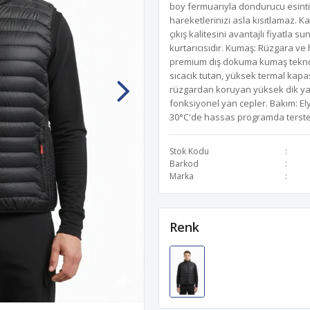
boy fermuarıyla dondurucu esintil
hareketlerinizi asla kısıtlamaz. 
çıkış kalitesini avantajlı fiyatla 
kurtarıcısıdır. Kumaş: Rüzgara ve 
premium dış dokuma kumaş teknolo
sıcacık tutan, yüksek termal kapas
rüzgardan koruyan yüksek dik ya
fonksiyonel yan cepler. Bakım: E
30°C'de hassas programda tersten
Stok Kodu
Barkod
Marka
Renk