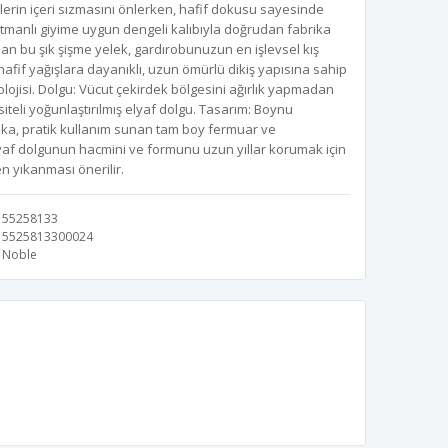
erin içeri sızmasını önlerken, hafif dokusu sayesinde
Katmanlı giyime uygun dengeli kalıbıyla doğrudan fabrika
sunan bu şık şişme yelek, gardırobunuzun en işlevsel kış
hafif yağışlara dayanıklı, uzun ömürlü dikiş yapısına sahip
jisi. Dolgu: Vücut çekirdek bölgesini ağırlık yapmadan
iteli yoğunlaştırılmış elyaf dolgu. Tasarım: Boynu
ka, pratik kullanım sunan tam boy fermuar ve
lyaf dolgunun hacmini ve formunu uzun yıllar korumak için
 yıkanması önerilir.
55258133
5525813300024
Noble