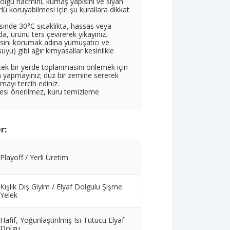
 dolgu hacmini, kumaş yapısını ve siyah
lü koruyabilmesi için şu kurallara dikkat
inde 30°C sıcaklıkta, hassas veya
a, ürünü ters çevirerek yıkayınız.
ısını korumak adına yumuşatıcı ve
suyu) gibi ağır kimyasallar kesinlikle
 tek bir yerde toplanmasını önlemek için
 yapmayınız; düz bir zemine sererek
mayı tercih ediniz.
esi önerilmez, kuru temizleme
r:
Playoff / Yerli Üretim
Kışlık Dış Giyim / Elyaf Dolgulu Şişme
Yelek
Hafif, Yoğunlaştırılmış Isı Tutucu Elyaf
Dolgu