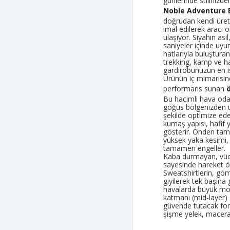
günlerinde stilinizd
Noble Adventure E
doğrudan kendi üret
imal edilerek aracı o
ulaşıyor. Siyahın asi
saniyeler içinde uy
hatlarıyla buluştura
trekking, kamp ve h
gardırobunuzun en iş
Ürünün iç mimarisin
performans sunan
Bu hacimli hava odac
göğüs bölgenizden u
şekilde optimize ed
kumaş yapısı, hafif 
gösterir. Önden tam
yüksek yaka kesimi, 
tamamen engeller.
Kaba durmayan, vücu
sayesinde hareket 
Sweatshirtlerin, göm
giyilerek tek başına
havalarda büyük mon
katmanı (mid-layer) g
güvende tutacak fonk
şişme yelek, macera