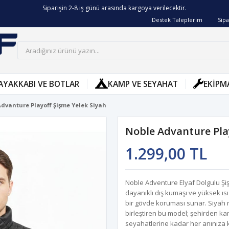
Siparişin 2-8 iş günü arasında kargoya verilecektir.
Destek Taleplerim
Sipa
AYAKKABI VE BOTLAR
KAMP VE SEYAHAT
EKIPM
Advanture Playoff Şişme Yelek Siyah
Noble Advanture Play
1.299,00 TL
Noble Adventure Elyaf Dolgulu Şişm
dayanıklı dış kumaşı ve yüksek ısı
bir gövde koruması sunar. Siyah r
birleştiren bu model; şehirden k
seyahatlerine kadar her anınıza 