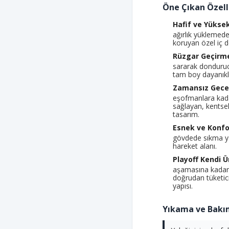
Öne Çıkan Özelli
Hafif ve Yüksek 
ağırlık yüklemed
koruyan özel iç d
Rüzgar Geçirm
sararak donduruc
tam boy dayanıklı
Zamansız Gece 
eşofmanlara kada
sağlayan, kentsel
tasarım.
Esnek ve Konfor
gövdede sıkma y
hareket alanı.
Playoff Kendi Ü
aşamasına kadar
doğrudan tüketici
yapısı.
Yıkama ve Bakım