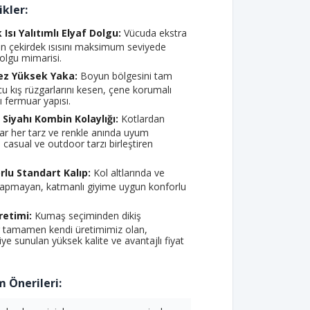
kler:
Isı Yalıtımlı Elyaf Dolgu:
Vücuda ekstra
en çekirdek ısısını maksimum seviyede
olgu mimarisi.
ez Yüksek Yaka:
Boyun bölgesini tam
u kış rüzgarlarını kesen, çene korumalı
 fermuar yapısı.
Siyahı Kombin Kolaylığı:
Kotlardan
r her tarz ve renkle anında uyum
 casual ve outdoor tarzı birleştiren
lu Standart Kalıp:
Kol altlarında ve
apmayan, katmanlı giyime uygun konforlu
retimi:
Kumaş seçiminden dikiş
 tamamen kendi üretimimiz olan,
ye sunulan yüksek kalite ve avantajlı fiyat
 Önerileri: