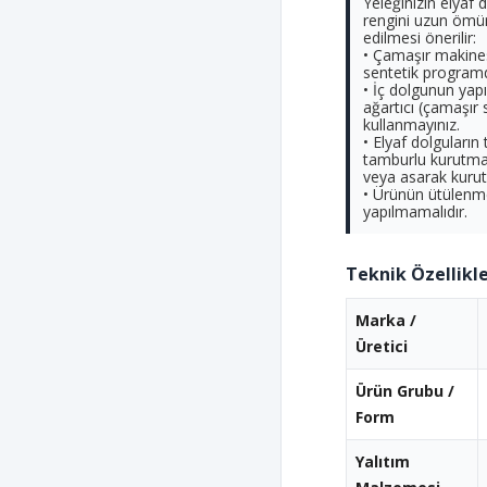
Yeleğinizin elyaf
rengini uzun ömür
edilmesi önerilir:
• Çamaşır makines
sentetik programd
• İç dolgunun yap
ağartıcı (çamaşır 
kullanmayınız.
• Elyaf dolguların
tamburlu kurutma
veya asarak kurut
• Ürünün ütülenm
yapılmamalıdır.
Teknik Özellikle
Marka /
Üretici
Ürün Grubu /
Form
Yalıtım