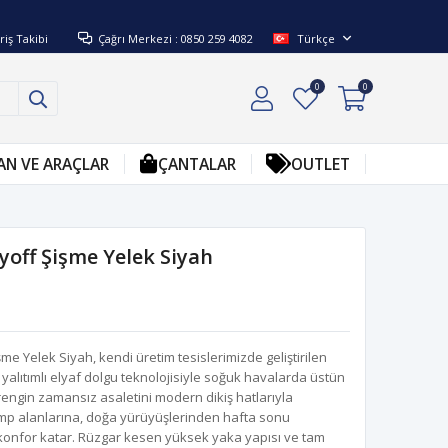
riş Takibi
Çağrı Merkezi : 0850 259 4082
Türkçe
0
0
AN VE ARAÇLAR
ÇANTALAR
OUTLET
off Şişme Yelek Siyah
e Yelek Siyah, kendi üretim tesislerimizde geliştirilen
 yalıtımlı elyaf dolgu teknolojisiyle soğuk havalarda üstün
engin zamansız asaletini modern dikiş hatlarıyla
amp alanlarına, doğa yürüyüşlerinden hafta sonu
konfor katar. Rüzgar kesen yüksek yaka yapısı ve tam