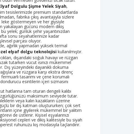
en ödün vermeden gövdenizi sıcak tutun.
lyaf Dolgulu Şişme Yelek Siyah
,
im tesislerimizde premium standartlarda
lmadan, fabrika çıkış avantajıyla sizlere
l, leke göstermeyen ve her giysiyle
um yakalayan gücünü modern dikiş
n bu yelek; günlük şehir yaşantınızdan
afta sonu seyahatlerinize kadar
levsel parçası oluyor.
de, ağırlık yapmadan yüksek termal
özel elyaf dolgu teknolojisi
kullanılmıştır.
ıkları, dışarıdaki soğuk havayı ve rüzgarı
zak tutarken vücut ısınızı mükemmel
er. Dış yüzeyindeki dayanıklı dokuma
yağışlara ve rüzgara karşı ekstra direnç
 fermuarlı tasarımı ve çene korumalı
dondurucu esintilerin içeri sızmasını
t hatlarına tam oturan dengeli kalıbı
özgürlüğünüzü maksimum seviyede tutar.
leklerin veya kalın kazakların üzerine
 güçlü bir dış katman oluştururken; çok sert
tların içine giyilerek mükemmel bir yalıtım
örevi de üstlenir. Kişisel eşyalarınızı
siyonel cepleri ve dikiş kalitesiyle bu siyah
perest ruhunuzu kış modasıyla taçlandırır.