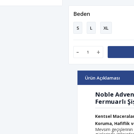
Beden
S
L
XL
-
+
Ürün Açıklaması
Noble Adven
Fermuarlı Şi
Kentsel Macerala
Koruma, Hafiflik v
Mevsim geçişlerinin