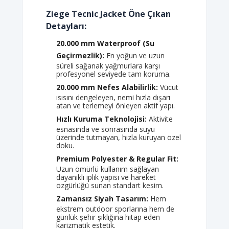
Ziege Tecnic Jacket Öne Çıkan
Detayları:
20.000 mm Waterproof (Su
Geçirmezlik):
En yoğun ve uzun
süreli sağanak yağmurlara karşı
profesyonel seviyede tam koruma.
20.000 mm Nefes Alabilirlik:
Vücut
ısısını dengeleyen, nemi hızla dışarı
atan ve terlemeyi önleyen aktif yapı.
Hızlı Kuruma Teknolojisi:
Aktivite
esnasında ve sonrasında suyu
üzerinde tutmayan, hızla kuruyan özel
doku.
Premium Polyester & Regular Fit:
Uzun ömürlü kullanım sağlayan
dayanıklı iplik yapısı ve hareket
özgürlüğü sunan standart kesim.
Zamansız Siyah Tasarım:
Hem
ekstrem outdoor sporlarına hem de
günlük şehir şıklığına hitap eden
karizmatik estetik.