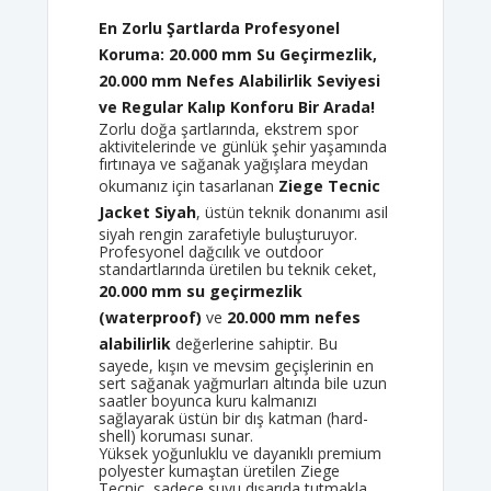
En Zorlu Şartlarda Profesyonel
Koruma: 20.000 mm Su Geçirmezlik,
20.000 mm Nefes Alabilirlik Seviyesi
ve Regular Kalıp Konforu Bir Arada!
Zorlu doğa şartlarında, ekstrem spor
aktivitelerinde ve günlük şehir yaşamında
fırtınaya ve sağanak yağışlara meydan
okumanız için tasarlanan
Ziege Tecnic
Jacket Siyah
, üstün teknik donanımı asil
siyah rengin zarafetiyle buluşturuyor.
Profesyonel dağcılık ve outdoor
standartlarında üretilen bu teknik ceket,
20.000 mm su geçirmezlik
(waterproof)
ve
20.000 mm nefes
alabilirlik
değerlerine sahiptir. Bu
sayede, kışın ve mevsim geçişlerinin en
sert sağanak yağmurları altında bile uzun
saatler boyunca kuru kalmanızı
sağlayarak üstün bir dış katman (hard-
shell) koruması sunar.
Yüksek yoğunluklu ve dayanıklı premium
polyester kumaştan üretilen Ziege
Tecnic, sadece suyu dışarıda tutmakla