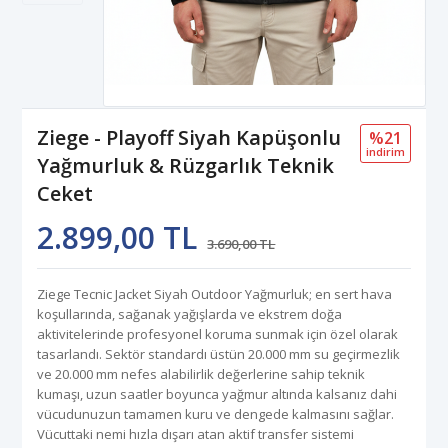
Ziege - Playoff Siyah Kapüşonlu
%21
i̇ndi̇ri̇m
Yağmurluk & Rüzgarlık Teknik
Ceket
2.899,00 TL
3.690,00 TL
Ziege Tecnic Jacket Siyah Outdoor Yağmurluk; en sert hava
koşullarında, sağanak yağışlarda ve ekstrem doğa
aktivitelerinde profesyonel koruma sunmak için özel olarak
tasarlandı. Sektör standardı üstün 20.000 mm su geçirmezlik
ve 20.000 mm nefes alabilirlik değerlerine sahip teknik
kumaşı, uzun saatler boyunca yağmur altında kalsanız dahi
vücudunuzun tamamen kuru ve dengede kalmasını sağlar.
Vücuttaki nemi hızla dışarı atan aktif transfer sistemi