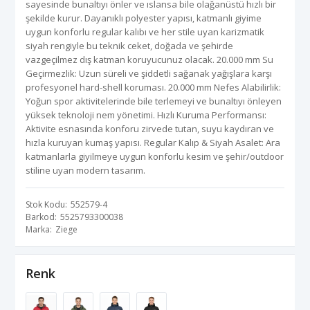
sayesinde bunaltıyı önler ve ıslansa bile olağanüstü hızlı bir
şekilde kurur. Dayanıklı polyester yapısı, katmanlı giyime
uygun konforlu regular kalıbı ve her stile uyan karizmatik
siyah rengiyle bu teknik ceket, doğada ve şehirde
vazgeçilmez dış katman koruyucunuz olacak. 20.000 mm Su
Geçirmezlik: Uzun süreli ve şiddetli sağanak yağışlara karşı
profesyonel hard-shell koruması. 20.000 mm Nefes Alabilirlik:
Yoğun spor aktivitelerinde bile terlemeyi ve bunaltıyı önleyen
yüksek teknoloji nem yönetimi. Hızlı Kuruma Performansı:
Aktivite esnasında konforu zirvede tutan, suyu kaydıran ve
hızla kuruyan kumaş yapısı. Regular Kalıp & Siyah Asalet: Ara
katmanlarla giyilmeye uygun konforlu kesim ve şehir/outdoor
stiline uyan modern tasarım.
Stok Kodu
552579-4
Barkod
5525793300038
Marka
Ziege
Renk