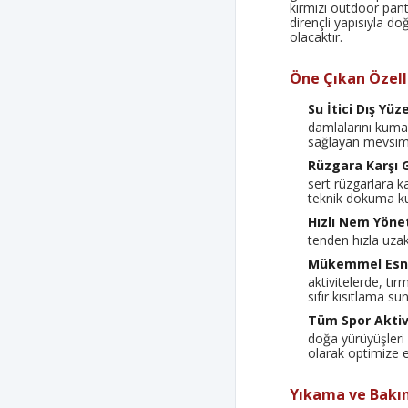
kırmızı outdoor pan
dirençli yapısıyla d
olacaktır.
Öne Çıkan Özelli
Su İtici Dış Yüz
damlalarını kuma
sağlayan mevsiml
Rüzgara Karşı G
sert rüzgarlara k
teknik dokuma k
Hızlı Nem Yöne
tenden hızla uzakl
Mükemmel Esne
aktivitelerde, tı
sıfır kısıtlama su
Tüm Spor Aktivi
doğa yürüyüşleri 
olarak optimize ed
Yıkama ve Bakım