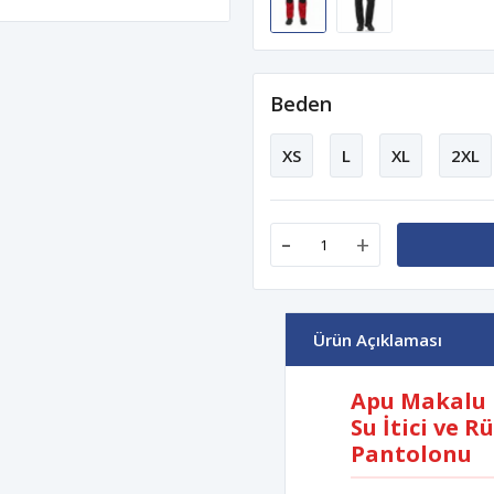
Beden
XS
L
XL
2XL
-
+
Ürün Açıklaması
Apu Makalu 
Su İtici ve 
Pantolonu