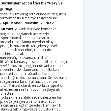
 Durdurulamaz: Su İtici Dış Yüzey ve
gürlüğü!
rında, dik trekking rotalarında ve değişken
erformansınızı zirveye taşıyacak bir
n.
Apu Makalu Mevsimlik Erkek
Kırmızı
, yüksek düzeyde konfor ve
zgürlüğü sağlamak üzere erkek
 spor dinamiklerine özel olarak
ğanın zorlu koşullarına meydan okuyan
ısını, kırmızının dikkat çeken yüksek
ran bu teknik pantolon, tüm outdoor
ercihiniz olacak.
n en büyük avantajı, akıllı lif
çift yönlü kumaş yapısında saklıdır. Kumaşın
yüzeyi** mevsim geçişlerinde ani bastıran
i zeminlerde ıslanmanızı engellerken,
luşan teri ve nemi vücuttan hızla
 alabilirliği maksimuma çıkarır. Sıkı dokuma
 rüzgarlarına karşı aşılmaz bir bariyer
turur. Fiziksel olarak en zorlu ve yıpratıcı
ücut esnekliğinize tam uyum sağlayarak
rleştirir.
üksek nefes alabilirlikle birleştiren bu
mp, doğa yürüyüşü ve tüm aktif spor
 sıcaklığınızı optimize eder. Hem teknik
 duruşu tek bir gövdede buluşturan bu