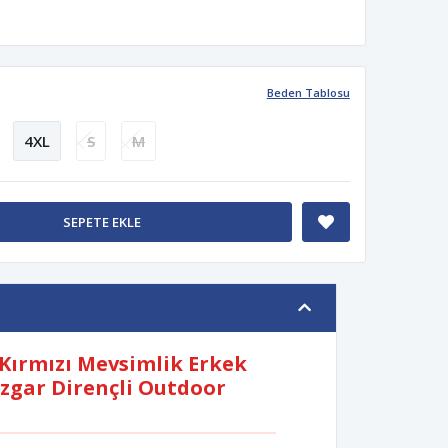
Beden Tablosu
4XL
S
M
SEPETE EKLE
Kırmızı Mevsimlik Erkek
Rüzgar Dirençli Outdoor