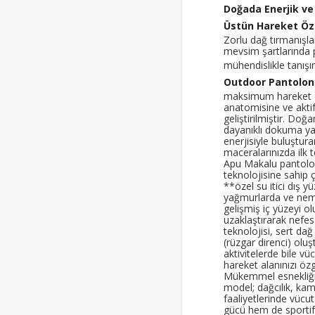
Doğada Enerjik ve
Üstün Hareket Öz
Zorlu dağ tırmanışla
mevsim şartlarında p
mühendislikle tanışı
Outdoor Pantolon 
maksimum hareket ö
anatomisine ve aktif
geliştirilmiştir. Do
dayanıklı dokuma yap
enerjisiyle buluştu
maceralarınızda ilk t
Apu Makalu pantolonu
teknolojisine sahip 
**özel su itici dış 
yağmurlarda ve neml
gelişmiş iç yüzeyi o
uzaklaştırarak nefes
teknolojisi, sert dağ
(rüzgar direnci) oluş
aktivitelerde bile v
hareket alanınızı özgü
Mükemmel esnekliği y
model; dağcılık, ka
faaliyetlerinde vücut
gücü hem de sportif