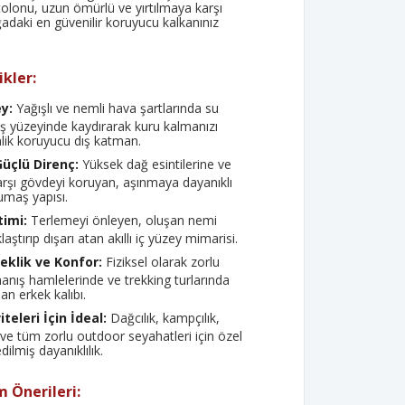
tolonu, uzun ömürlü ve yırtılmaya karşı
oğadaki en güvenilir koruyucu kalkanınız
kler:
ey:
Yağışlı ve nemli hava şartlarında su
ş yüzeyinde kaydırarak kuru kalmanızı
ik koruyucu dış katman.
üçlü Direnç:
Yüksek dağ esintilerine ve
arşı gövdeyi koruyan, aşınmaya dayanıklı
umaş yapısı.
timi:
Terlemeyi önleyen, oluşan nemi
aştırıp dışarı atan akıllı iç yüzey mimarisi.
klik ve Konfor:
Fiziksel olarak zorlu
rmanış hamlelerinde ve trekking turlarında
nan erkek kalıbı.
teleri İçin İdeal:
Dağcılık, kampçılık,
ve tüm zorlu outdoor seyahatleri için özel
ilmiş dayanıklılık.
 Önerileri: