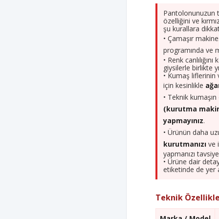
Pantolonunuzun te
özelliğini ve kırm
şu kurallara dikkat
• Çamaşır makin
programında ve 
• Renk canlılığın
giysilerle birlikte
• Kumaş liflerini
için kesinlikle
ağa
• Teknik kumaşın
(kurutma makin
yapmayınız
.
• Ürünün daha uz
kurutmanızı
ve 
yapmanızı tavsiye
• Ürüne dair detay
etiketinde de yer 
Teknik Özellikle
Marka / Model