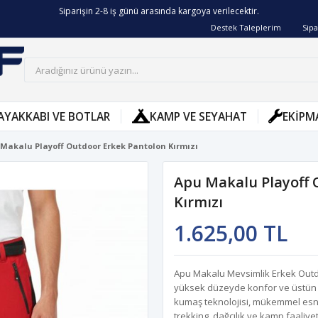
Siparişin 2-8 iş günü arasında kargoya verilecektir.
Destek Taleplerim
Sipa
AYAKKABI VE BOTLAR
KAMP VE SEYAHAT
EKIPM
Makalu Playoff Outdoor Erkek Pantolon Kırmızı
Apu Makalu Playoff 
Kırmızı
1.625,00 TL
Apu Makalu Mevsimlik Erkek Outdoo
yüksek düzeyde konfor ve üstün h
kumaş teknolojisi, mükemmel esnekl
trekking, dağcılık ve kamp faaliyetl