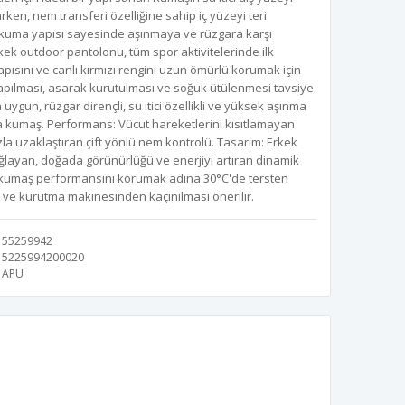
rken, nem transferi özelliğine sahip iç yüzeyi teri
 dokuma yapısı sayesinde aşınmaya ve rüzgara karşı
kek outdoor pantolonu, tüm spor aktivitelerinde ilk
apısını ve canlı kırmızı rengini uzun ömürlü korumak için
pılması, asarak kurutulması ve soğuk ütülenmesi tavsiye
uygun, rüzgar dirençli, su itici özellikli ve yüksek aşınma
a kumaş. Performans: Vücut hareketlerini kısıtlamayan
ızla uzaklaştıran çift yönlü nem kontrolü. Tasarım: Erkek
yan, doğada görünürlüğü ve enerjiyi artıran dinamik
ik kumaş performansını korumak adına 30°C'de tersten
 ve kurutma makinesinden kaçınılması önerilir.
55259942
5225994200020
APU