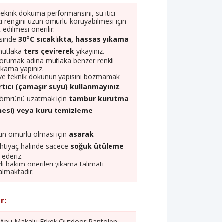
knik dokuma performansını, su itici
ızı rengini uzun ömürlü koruyabilmesi için
 edilmesi önerilir:
esinde
30°C sıcaklıkta, hassas yıkama
mutlaka
ters çevirerek
yıkayınız.
ı korumak adına mutlaka benzer renkli
 yıkama yapınız.
n ve teknik dokunun yapısını bozmamak
rtıcı (çamaşır suyu) kullanmayınız
.
 ömrünü uzatmak için
tambur kurutma
esi) veya kuru temizleme
un ömürlü olması için
asarak
ihtiyaç halinde sadece
soğuk ütüleme
 ederiz.
lı bakım önerileri yıkama talimatı
almaktadır.
r:
Apu Makalu Erkek Outdoor Pantolon