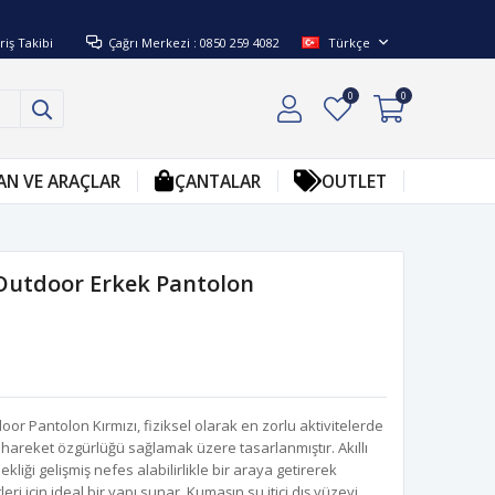
riş Takibi
Çağrı Merkezi : 0850 259 4082
Türkçe
0
0
AN VE ARAÇLAR
ÇANTALAR
OUTLET
Outdoor Erkek Pantolon
r Pantolon Kırmızı, fiziksel olarak en zorlu aktivitelerde
areket özgürlüğü sağlamak üzere tasarlanmıştır. Akıllı
iği gelişmiş nefes alabilirlikle bir araya getirerek
eri için ideal bir yapı sunar. Kumaşın su itici dış yüzeyi