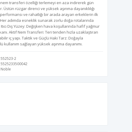
 nem transferi özelliği terlemeyi en aza indirerek gün
. Üstün rüzgar direnci ve yüksek aşınma dayanıklılığı
erformansı ve rahatlığı bir arada arayan erkeklerin ilk
ru: Her adımda esneklik sunarak zorlu doğa rotalarında
tıcı Dış Yüzey: Değişken hava koşullarında hafif yağmur
lkanı. Aktif Nem Transferi: Teri tenden hızla uzaklaştıran
ilir iç yapı. Taktik ve Güçlü Haki Tarz: Doğayla
lü kullanım sağlayan yüksek aşınma dayanımı.
552523-2
5525233500042
Noble