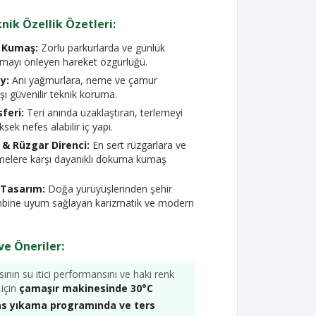
nik Özellik Özetleri:
k Kumaş:
Zorlu parkurlarda ve günlük
lamayı önleyen hareket özgürlüğü.
ey:
Ani yağmurlara, neme ve çamur
şı güvenilir teknik koruma.
feri:
Teri anında uzaklaştıran, terlemeyi
sek nefes alabilir iç yapı.
& Rüzgar Direnci:
En sert rüzgarlara ve
melere karşı dayanıklı dokuma kumaş
 Tasarım:
Doğa yürüyüşlerinden şehir
mbine uyum sağlayan karizmatik ve modern
ve Öneriler:
ının su itici performansını ve haki renk
 için
çamaşır makinesinde 30°C
sas yıkama programında ve ters