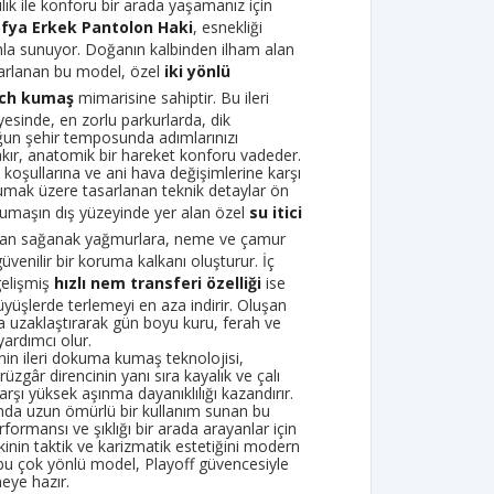
ılık ile konforu bir arada yaşamanız için
fya Erkek Pantolon Haki
, esnekliği
a sunuyor. Doğanın kalbinden ilham alan
asarlanan bu model, özel
iki yönlü
tch kumaş
mimarisine sahiptir. Bu ileri
ayesinde, en zorlu parkurlarda, dik
ğun şehir temposunda adımlarınızı
ır, anatomik bir hareket konforu vadeder.
koşullarına ve ani hava değişimlerine karşı
umak üzere tasarlanan teknik detaylar ön
Kumaşın dış yüzeyinde yer alan özel
su itici
tıran sağanak yağmurlara, neme ve çamur
üvenilir bir koruma kalkanı oluşturur. İç
gelişmiş
hızlı nem transferi özelliği
ise
yüşlerde terlemeyi en aza indirir. Oluşan
a uzaklaştırarak gün boyu kuru, ferah ve
ardımcı olur.
in ileri dokuma kumaş teknolojisi,
üzgâr direncinin yanı sıra kayalık ve çalı
arşı yüksek aşınma dayanıklılığı kazandırır.
nda uzun ömürlü bir kullanım sunan bu
formansı ve şıklığı bir arada arayanlar için
Hakinin taktik ve karizmatik estetiğini modern
 bu çok yönlü model, Playoff güvencesiyle
meye hazır.