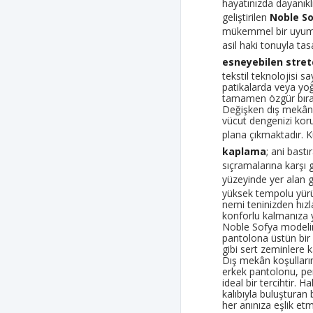
hayatınızda dayanıkl
geliştirilen
Noble So
mükemmel bir uyuml
asil haki tonuyla t
esneyebilen stre
tekstil teknolojisi s
patikalarda veya yo
tamamen özgür bırak
Değişken dış mekân 
vücut dengenizi kor
plana çıkmaktadır. 
kaplama
; ani bas
sıçramalarına karşı g
yüzeyinde yer alan 
yüksek tempolu yürü
nemi teninizden hızl
konforlu kalmanıza y
Noble Sofya modelin
pantolona üstün bir r
gibi sert zeminlere k
Dış mekân koşulları
erkek pantolonu, per
ideal bir tercihtir. 
kalıbıyla buluşturan
her anınıza eşlik et