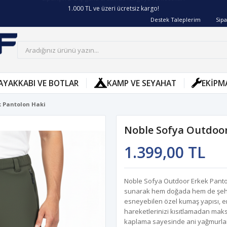
1.000 TL ve üzeri ücretsiz kargo!
Destek Taleplerim
Sipa
AYAKKABI VE BOTLAR
KAMP VE SEYAHAT
EKIPM
k Pantolon Haki
Noble Sofya Outdoor
1.399,00 TL
Noble Sofya Outdoor Erkek Pantol
sunarak hem doğada hem de şehird
esneyebilen özel kumaş yapısı, en
hareketlerinizi kısıtlamadan maks
kaplama sayesinde ani yağmurlara