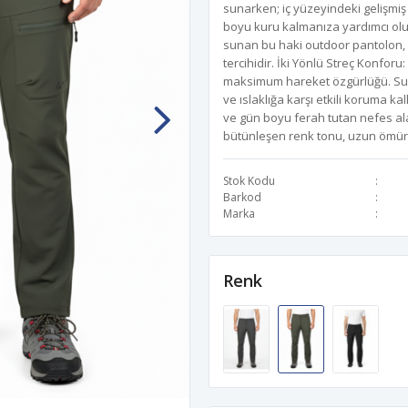
sunarken; iç yüzeyindeki gelişmiş
boyu kuru kalmanıza yardımcı olur
sunan bu haki outdoor pantolon, p
tercihidir. İki Yönlü Streç Konfo
maksimum hareket özgürlüğü. Su I
ve ıslaklığa karşı etkili koruma ka
ve gün boyu ferah tutan nefes alab
bütünleşen renk tonu, uzun ömür
Stok Kodu
Barkod
Marka
Renk