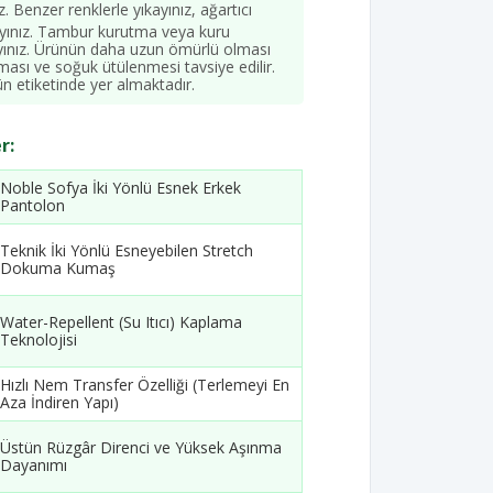
z. Benzer renklerle yıkayınız, ağartıcı
ayınız. Tambur kurutma veya kuru
ınız. Ürünün daha uzun ömürlü olması
ması ve soğuk ütülenmesi tavsiye edilir.
ün etiketinde yer almaktadır.
r:
Noble Sofya İki Yönlü Esnek Erkek
Pantolon
Teknik İki Yönlü Esneyebilen Stretch
Dokuma Kumaş
Water-Repellent (Su Itıcı) Kaplama
Teknolojisi
Hızlı Nem Transfer Özelliği (Terlemeyi En
Aza İndiren Yapı)
Üstün Rüzgâr Direnci ve Yüksek Aşınma
Dayanımı