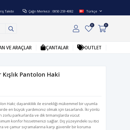
riş Takibi
Çağrı Merkezi : 0850 259 4082
Türkçe
0
0
AN VE ARAÇLAR
ÇANTALAR
OUTLET
 Kışlık Pantolon Haki
on Haki; dayanıklılık ile esnekliği mükemmel bir uyumla
e en büyük yardımcınız olmak için tasarlandı. İki yönlü
 zorlu parkurlarda ve dik tırmanışlarda vücut
imum konfor hissetmenizi sağlar. Dış yüzeyindeki su itici
 ve çamur sıçramalarına karşı güvenilir bir koruma