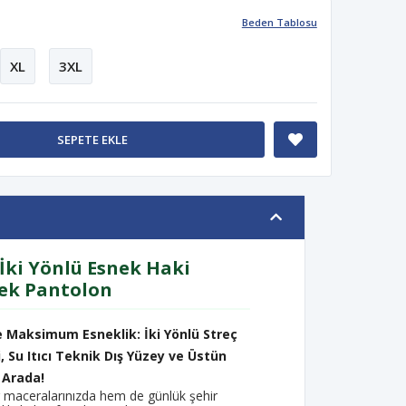
Beden Tablosu
XL
3XL
SEPETE EKLE
İki Yönlü Esnek Haki
ek Pantolon
 Maksimum Esneklik: İki Yönlü Streç
 Su Itıcı Teknik Dış Yüzey ve Üstün
 Arada!
 maceralarınızda hem de günlük şehir