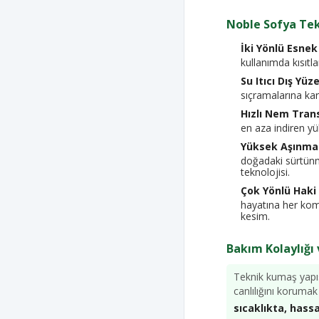
Noble Sofya Tek
İki Yönlü Esne
kullanımda kısıt
Su Itıcı Dış Yüz
sıçramalarına kar
Hızlı Nem Trans
en aza indiren yük
Yüksek Aşınma 
doğadaki sürtün
teknolojisi.
Çok Yönlü Haki
hayatına her ko
kesim.
Bakım Kolaylığı 
Teknik kumaş yapıs
canlılığını korumak
sıcaklıkta, has