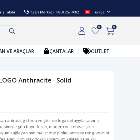
riş Takibi
Çağrı Merkezi : 0850 259 4082
Türkçe
0
0
AN VE ARAÇLAR
ÇANTALAR
OUTLET
LOGO Anthracite - Solid
tan antrasit gri tonu ve şık mini logo detayıyla tarzınızı
 kesimiyle gün boyu ferah, modern ve kentsel şıklık.
um sağlayan minimalist düz (Solid) antrasit rengi ve mini
fes alan, yumuşak dokulu premium kaliteli pamuklu