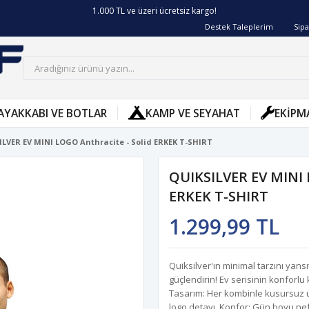
1.000 TL ve üzeri ücretsiz kargo!
Destek Taleplerim
Sipa
AYAKKABI VE BOTLAR
KAMP VE SEYAHAT
EKIPM
ILVER EV MINI LOGO Anthracite - Solid ERKEK T-SHIRT
QUIKSILVER EV MINI 
ERKEK T-SHIRT
1.299,99 TL
Quiksilver'ın minimal tarzını yansı
güçlendirin! Ev serisinin konforlu
Tasarım: Her kombinle kusursuz uy
logo detayı. Konfor: Gün boyu ne