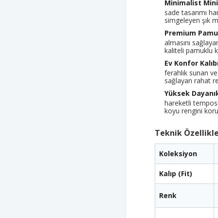
Minimalist Min
sade tasarımı ha
simgeleyen şık m
Premium Pamu
almasını sağlaya
kaliteli pamuklu 
Ev Konfor Kalıbı
ferahlık sunan v
sağlayan rahat r
Yüksek Dayanıkl
hareketli tempos
koyu rengini koru
Teknik Özellikl
Koleksiyon
Kalıp (Fit)
Renk