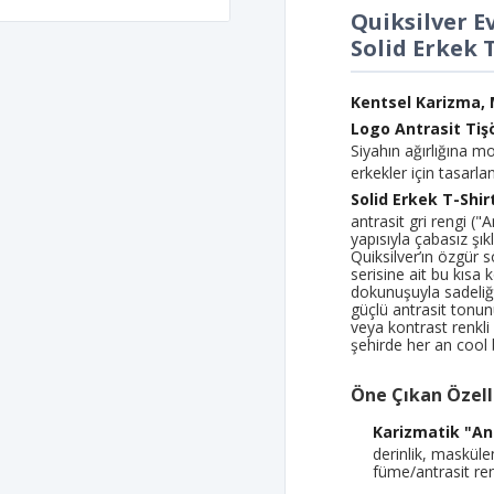
Quiksilver E
Solid Erkek 
Kentsel Karizma, M
Logo Antrasit Tişör
Siyahın ağırlığına m
erkekler için tasarla
Solid Erkek T-Shir
antrasit gri rengi ("
yapısıyla çabasız şık
Quiksilver’ın özgür 
serisine ait bu kısa
dokunuşuyla sadeliğ
güçlü antrasit tonun
veya kontrast renkli
şehirde her an cool b
Öne Çıkan Özelli
Karizmatik "An
derinlik, maskül
füme/antrasit ren