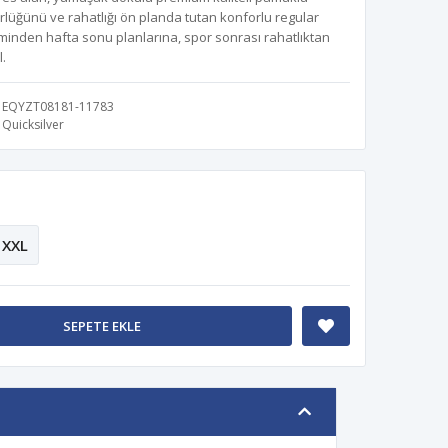
rlüğünü ve rahatlığı ön planda tutan konforlu regular
iminden hafta sonu planlarına, spor sonrası rahatlıktan
l.
EQYZT08181-11783
Quicksilver
XXL
SEPETE EKLE