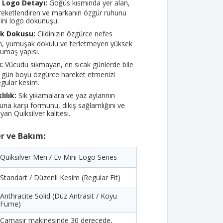
i Logo Detayı:
Göğüs kısmında yer alan,
reketlendiren ve markanın özgür ruhunu
ini logo dokunuşu.
k Dokusu:
Cildinizin özgürce nefes
n, yumuşak dokulu ve terletmeyen yüksek
kumaş yapısı.
:
Vücudu sıkmayan, en sıcak günlerde bile
e gün boyu özgürce hareket etmenizi
egular kesim.
ılık:
Sık yıkamalara ve yaz aylarının
una karşı formunu, dikiş sağlamlığını ve
yan Quiksilver kalitesi.
er ve Bakım:
Quiksilver Men / Ev Mini Logo Series
Standart / Düzenli Kesim (Regular Fit)
Anthracite Solid (Düz Antrasit / Koyu
Füme)
Çamaşır makinesinde 30 derecede,