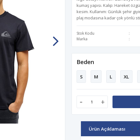
kumaş yapısı. Kalıp: Hareket özgü
kesim. Kullanım: Günlük şehir giy
plaj modasına kadar çok yönlü sti
Stok Kodu
Marka
Beden
S
M
L
XL
-
+
Ürün Açıklaması