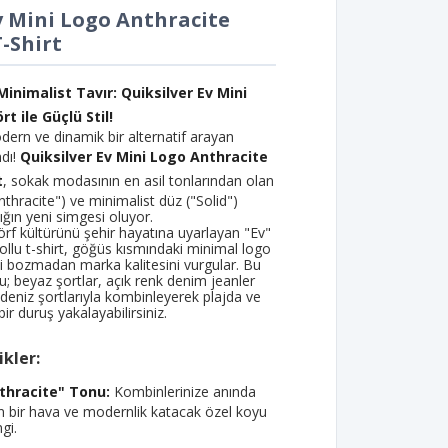
v Mini Logo Anthracite
T-Shirt
inimalist Tavır: Quiksilver Ev Mini
t ile Güçlü Stil!
odern ve dinamik bir alternatif arayan
ndı!
Quiksilver Ev Mini Logo Anthracite
t
, sokak modasının en asil tonlarından olan
Anthracite") ve minimalist düz ("Solid")
lığın yeni simgesi oluyor.
sörf kültürünü şehir hayatına uyarlayan "Ev"
 kollu t-shirt, göğüs kısmındaki minimal logo
i bozmadan marka kalitesini vurgular. Bu
u; beyaz şortlar, açık renk denim jeanler
 deniz şortlarıyla kombinleyerek plajda ve
ir duruş yakalayabilirsiniz.
kler:
thracite" Tonu:
Kombinlerinize anında
en bir hava ve modernlik katacak özel koyu
gi.