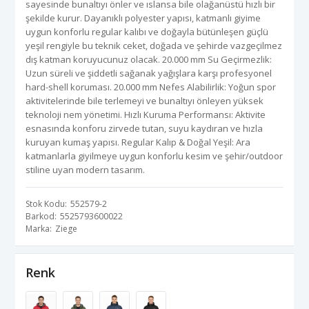
sayesinde bunaltıyı önler ve ıslansa bile olağanüstü hızlı bir
şekilde kurur. Dayanıklı polyester yapısı, katmanlı giyime
uygun konforlu regular kalıbı ve doğayla bütünleşen güçlü
yeşil rengiyle bu teknik ceket, doğada ve şehirde vazgeçilmez
dış katman koruyucunuz olacak. 20.000 mm Su Geçirmezlik:
Uzun süreli ve şiddetli sağanak yağışlara karşı profesyonel
hard-shell koruması. 20.000 mm Nefes Alabilirlik: Yoğun spor
aktivitelerinde bile terlemeyi ve bunaltıyı önleyen yüksek
teknoloji nem yönetimi. Hızlı Kuruma Performansı: Aktivite
esnasında konforu zirvede tutan, suyu kaydıran ve hızla
kuruyan kumaş yapısı. Regular Kalıp & Doğal Yeşil: Ara
katmanlarla giyilmeye uygun konforlu kesim ve şehir/outdoor
stiline uyan modern tasarım.
Stok Kodu
552579-2
Barkod
5525793600022
Marka
Ziege
Renk