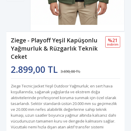
Ziege - Playoff Yeşil Kapüşonlu
%21
i̇ndi̇ri̇m
Yağmurluk & Rüzgarlık Teknik
Ceket
2.899,00 TL
3.690,00 TL
Ziege Tecnic Jacket Yeşil Outdoor Yağmurluk; en sert hava
koşullarında, sağanak yağışlarda ve ekstrem doğa
aktivitelerinde profesyonel koruma sunmak için özel olarak
tasarlandı. Sektör standardı üstün 20.000 mm su geçirmezlik
ve 20.000 mm nefes alabilirlik değerlerine sahip teknik
kumaşı, uzun saatler boyunca yağmur altında kalsanız dahi
vücudunuzun tamamen kuru ve dengede kalmasını sağlar.
Vücuttaki nemi hızla dışarı atan aktif transfer sistemi