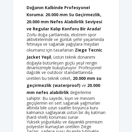
Doğanın Kalbinde Profesyonel
Koruma: 20.000 mm Su Geçirmezlik,
20.000 mm Nefes Alabilirlik Seviyesi
ve Regular Kalıp Konforu Bir Arada!
Zorlu doğa şartlarında, ekstrem spor
aktivitelerinde ve günlük şehir yaşamında
fırtınaya ve sağanak yağışlara meydan
okumanız için tasarlanan
Ziege Tecnic
Jacket Yeşil
, üstün teknik donanımı
doğayla bütünleşen güçlü yeşil rengin
dinamizmiyle buluşturuyor. Profesyonel
dağcılık ve outdoor standartlarında
üretilen bu teknik ceket,
20.000 mm su
geçirmezlik (waterproof)
ve
20.000
mm nefes alabilirlik
değerlerine
sahiptir. Bu sayede, kışın ve mevsim
geçişlerinin en sert sağanak yağmurları
altında bile uzun saatler boyunca kuru
kalmanızı sağlayarak üstün bir dış katman
(hard-shell) koruması sunar.
Yüksek yoğunluklu ve dayanıklı premium
polyester kumaştan üretilen Ziege
Tecnic, sadece suyu dışarıda tutmakla