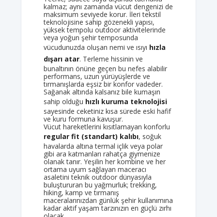
kalmaz; aynı zamanda vücut dengenizi de
maksimum seviyede korur. İleri tekstil
teknolojisine sahip gözenekli yapısı,
yüksek tempolu outdoor aktivitelerinde
veya yoğun şehir temposunda
vücudunuzda oluşan nemi ve ısıyı
hızla
dışarı atar
. Terleme hissinin ve
bunaltının önüne geçen bu nefes alabilir
performans, uzun yürüyüşlerde ve
tırmanışlarda eşsiz bir konfor vadeder.
Sağanak altında kalsanız bile kumaşın
sahip olduğu
hızlı kuruma teknolojisi
sayesinde ceketiniz kısa sürede eski hafif
ve kuru formuna kavuşur.
Vücut hareketlerini kısıtlamayan konforlu
regular fit (standart) kalıbı
, soğuk
havalarda altına termal içlik veya polar
gibi ara katmanları rahatça giymenize
olanak tanır. Yeşilin her kombine ve her
ortama uyum sağlayan maceracı
asaletini teknik outdoor dünyasıyla
buluştururan bu yağmurluk; trekking,
hiking, kamp ve tırmanış
maceralarınızdan günlük şehir kullanımına
kadar aktif yaşam tarzınızın en güçlü zırhı
olacak.