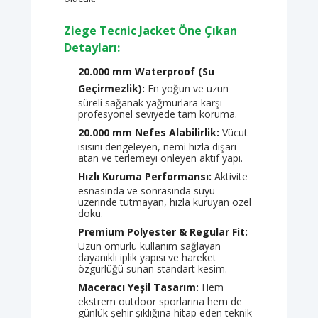
Ziege Tecnic Jacket Öne Çıkan
Detayları:
20.000 mm Waterproof (Su
Geçirmezlik):
En yoğun ve uzun
süreli sağanak yağmurlara karşı
profesyonel seviyede tam koruma.
20.000 mm Nefes Alabilirlik:
Vücut
ısısını dengeleyen, nemi hızla dışarı
atan ve terlemeyi önleyen aktif yapı.
Hızlı Kuruma Performansı:
Aktivite
esnasında ve sonrasında suyu
üzerinde tutmayan, hızla kuruyan özel
doku.
Premium Polyester & Regular Fit:
Uzun ömürlü kullanım sağlayan
dayanıklı iplik yapısı ve hareket
özgürlüğü sunan standart kesim.
Maceracı Yeşil Tasarım:
Hem
ekstrem outdoor sporlarına hem de
günlük şehir şıklığına hitap eden teknik