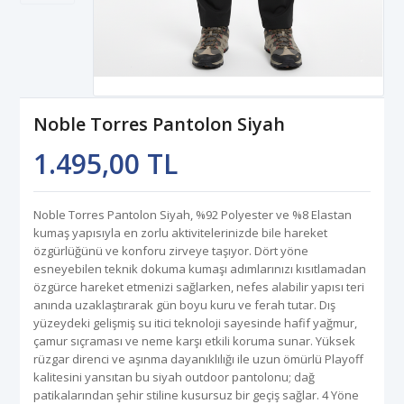
Noble Torres Pantolon Siyah
1.495,00 TL
Noble Torres Pantolon Siyah, %92 Polyester ve %8 Elastan
kumaş yapısıyla en zorlu aktivitelerinizde bile hareket
özgürlüğünü ve konforu zirveye taşıyor. Dört yöne
esneyebilen teknik dokuma kumaşı adımlarınızı kısıtlamadan
özgürce hareket etmenizi sağlarken, nefes alabilir yapısı teri
anında uzaklaştırarak gün boyu kuru ve ferah tutar. Dış
yüzeydeki gelişmiş su itici teknoloji sayesinde hafif yağmur,
çamur sıçraması ve neme karşı etkili koruma sunar. Yüksek
rüzgar direnci ve aşınma dayanıklılığı ile uzun ömürlü Playoff
kalitesini yansıtan bu siyah outdoor pantolonu; dağ
patikalarından şehir stiline kusursuz bir geçiş sağlar. 4 Yöne