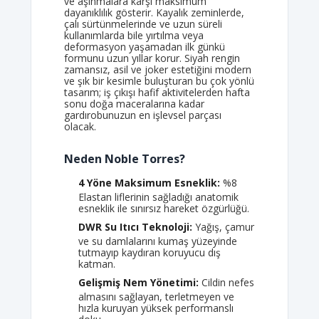
ve aşınmalara karşı maksimum
dayanıklılık gösterir. Kayalık zeminlerde,
çalı sürtünmelerinde ve uzun süreli
kullanımlarda bile yırtılma veya
deformasyon yaşamadan ilk günkü
formunu uzun yıllar korur. Siyah rengin
zamansız, asil ve joker estetiğini modern
ve şık bir kesimle buluşturan bu çok yönlü
tasarım; iş çıkışı hafif aktivitelerden hafta
sonu doğa maceralarına kadar
gardırobunuzun en işlevsel parçası
olacak.
Neden Noble Torres?
4 Yöne Maksimum Esneklik:
%8
Elastan liflerinin sağladığı anatomik
esneklik ile sınırsız hareket özgürlüğü.
DWR Su Itıcı Teknoloji:
Yağış, çamur
ve su damlalarını kumaş yüzeyinde
tutmayıp kaydıran koruyucu dış
katman.
Gelişmiş Nem Yönetimi:
Cildin nefes
almasını sağlayan, terletmeyen ve
hızla kuruyan yüksek performanslı