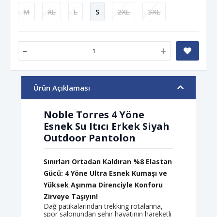
M
XL
L
S
2XL
3XL
-
+
Ürün Açıklaması
Noble Torres 4 Yöne
Esnek Su Itıcı Erkek Siyah
Outdoor Pantolon
Sınırları Ortadan Kaldıran %8 Elastan
Gücü: 4 Yöne Ultra Esnek Kumaşı ve
Yüksek Aşınma Direnciyle Konforu
Zirveye Taşıyın!
Dağ patikalarından trekking rotalarına,
spor salonundan şehir hayatının hareketli