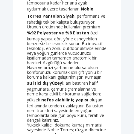
temposuna kadar her ana ayak
uydurmak üzere tasarlanan
Noble
Torres Pantolon Siyah
, performans ve
rahatlığı tek bir kalıpta buluşturuyor.
Ürünün üretiminde kullanılan premium
%92 Polyester ve %8 Elastan
özel
kumaş yapısı, dört yöne esneyebilen
benzersiz bir esneklik sunar. Bu inovatif
teknoloji, en zorlu outdoor aktivitelerinde
veya yoğun günlerde vücudunuzu
kısıtlamadan tamamen anatomik bir
hareket özgürlüğü vadeder.
Hava ve arazi şartları ne olursa olsun
konforunuzu korumak için çift yönlü bir
koruma kalkanı geliştirilmiştir. Kumaşın
su itici dış yüzeyi
; ani bastıran hafif
yağmurlara, çamur sıçramalarına ve
neme karşı etkili bir koruma sağlarken;
yüksek
nefes alabilir iç yapısı
oluşan
teri anında tenden uzaklaştırır. Bu üstün
nem transferi sayesinde en yoğun
tempolarda bile gün boyu kuru, ferah ve
dengeli kalırsınız.
Yüksek kaliteli dokuma kumaş mimarisi
sayesinde Noble Torres; rüzgar direncine