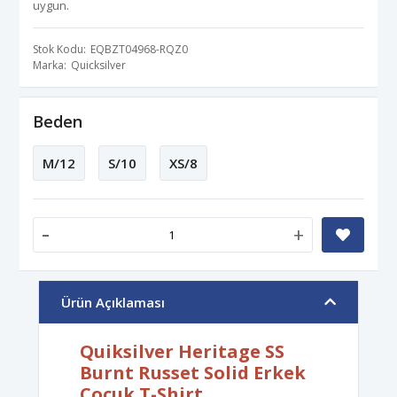
uygun.
Stok Kodu
EQBZT04968-RQZ0
Marka
Quicksilver
Beden
M/12
S/10
XS/8
-
+
Ürün Açıklaması
Quiksilver Heritage SS
Burnt Russet Solid Erkek
Çocuk T-Shirt