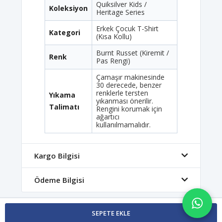
Quiksilver Kids /
Koleksiyon
Heritage Series
Erkek Çocuk T-Shirt
Kategori
(Kısa Kollu)
Burnt Russet (Kiremit /
Renk
Pas Rengi)
Çamaşır makinesinde
30 derecede, benzer
renklerle tersten
Yıkama
yıkanması önerilir.
Talimatı
Rengini korumak için
ağartıcı
kullanılmamalıdır.
Kargo Bilgisi
Ödeme Bilgisi
SEPETE EKLE