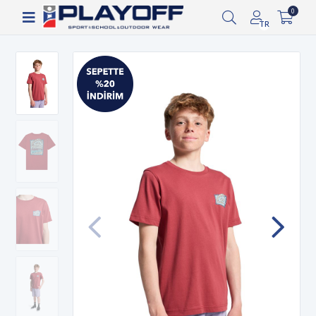
Siparişin 2-8 iş günü arasında kargoya verilecektir.
0
TR