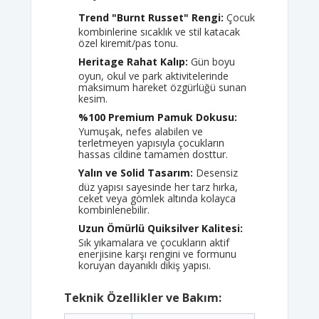
Trend "Burnt Russet" Rengi:
Çocuk
kombinlerine sıcaklık ve stil katacak
özel kiremit/pas tonu.
Heritage Rahat Kalıp:
Gün boyu
oyun, okul ve park aktivitelerinde
maksimum hareket özgürlüğü sunan
kesim.
%100 Premium Pamuk Dokusu:
Yumuşak, nefes alabilen ve
terletmeyen yapısıyla çocukların
hassas cildine tamamen dosttur.
Yalın ve Solid Tasarım:
Desensiz
düz yapısı sayesinde her tarz hırka,
ceket veya gömlek altında kolayca
kombinlenebilir.
Uzun Ömürlü Quiksilver Kalitesi:
Sık yıkamalara ve çocukların aktif
enerjisine karşı rengini ve formunu
koruyan dayanıklı dikiş yapısı.
Teknik Özellikler ve Bakım: