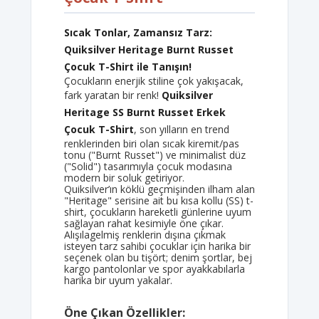
Sıcak Tonlar, Zamansız Tarz:
Quiksilver Heritage Burnt Russet
Çocuk T-Shirt ile Tanışın!
Çocukların enerjik stiline çok yakışacak,
fark yaratan bir renk!
Quiksilver
Heritage SS Burnt Russet Erkek
Çocuk T-Shirt
, son yılların en trend
renklerinden biri olan sıcak kiremit/pas
tonu ("Burnt Russet") ve minimalist düz
("Solid") tasarımıyla çocuk modasına
modern bir soluk getiriyor.
Quiksilver’ın köklü geçmişinden ilham alan
"Heritage" serisine ait bu kısa kollu (SS) t-
shirt, çocukların hareketli günlerine uyum
sağlayan rahat kesimiyle öne çıkar.
Alışılagelmiş renklerin dışına çıkmak
isteyen tarz sahibi çocuklar için harika bir
seçenek olan bu tişört; denim şortlar, bej
kargo pantolonlar ve spor ayakkabılarla
harika bir uyum yakalar.
Öne Çıkan Özellikler: