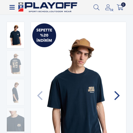
Siparişin 2-8 iş günü arasında kargoya verilecektir.
0
TR