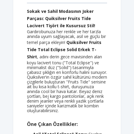
Sokak ve Sahil Modasının Joker
Parçası: Quiksilver Fruits Tide
Lacivert Tişört ile Kusursuz Stil!
Gardırobunuza her renkle ve her tarzla
anında uyum sağlayacak, asil ve güçlü bir
temel parça ekleyin!
Quiksilver Fruits
Tide Total Eclipse Solid Erkek T-
Shirt
, adını derin gece mavisinden alan
koyu lacivert tonu ("Total Eclipse") ve
minimalist düz ("Solid") tasarımıyla
çabasız şıklığın en konforlu halini sunuyor.
Quiksilver’ın özgür sahil kültürünü modern
çizgilerle buluşturan "Fruits Tide" serisine
ait bu kısa kollu t-shirt, duruşunuza
anında cool bir hava katar. Beyaz deniz
şortları, bej kargo pantolonlar, açık renk
denim jeanler veya renkli yazlık şortlarla
saniyeler içinde karizmatik bir kombin
oluşturabilirsiniz.
Öne Çıkan Özellikler: