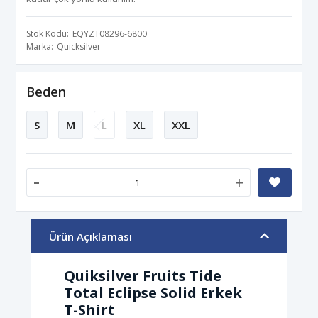
Stok Kodu
EQYZT08296-6800
Marka
Quicksilver
Beden
S
M
L
XL
XXL
-
+
Ürün Açıklaması
Quiksilver Fruits Tide
Total Eclipse Solid Erkek
T-Shirt