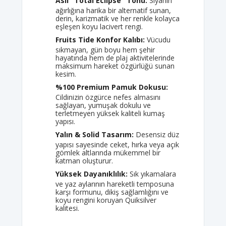
Asil "Total Eclipse" Tonu:
Siyahın
ağırlığına harika bir alternatif sunan,
derin, karizmatik ve her renkle kolayca
eşleşen koyu lacivert rengi.
Fruits Tide Konfor Kalıbı:
Vücudu
sıkmayan, gün boyu hem şehir
hayatında hem de plaj aktivitelerinde
maksimum hareket özgürlüğü sunan
kesim.
%100 Premium Pamuk Dokusu:
Cildinizin özgürce nefes almasını
sağlayan, yumuşak dokulu ve
terletmeyen yüksek kaliteli kumaş
yapısı.
Yalın & Solid Tasarım:
Desensiz düz
yapısı sayesinde ceket, hırka veya açık
gömlek altlarında mükemmel bir
katman oluşturur.
Yüksek Dayanıklılık:
Sık yıkamalara
ve yaz aylarının hareketli temposuna
karşı formunu, dikiş sağlamlığını ve
koyu rengini koruyan Quiksilver
kalitesi.