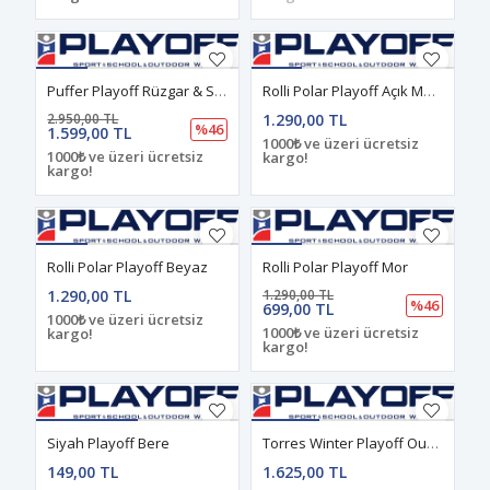
Puffer Playoff Rüzgar & Su Geçirmez Hafif Elyaf Dolgulu Şişme Erkek Mont
Rolli Polar Playoff Açık Mavi
2.950,00 TL
1.290,00 TL
%46
1.599,00 TL
1000₺ ve üzeri ücretsiz
1000₺ ve üzeri ücretsiz
kargo!
kargo!
Rolli Polar Playoff Beyaz
Rolli Polar Playoff Mor
1.290,00 TL
1.290,00 TL
%46
699,00 TL
1000₺ ve üzeri ücretsiz
1000₺ ve üzeri ücretsiz
kargo!
kargo!
Siyah Playoff Bere
Torres Winter Playoff Outdoor Kışlık Pantolon Haki
149,00 TL
1.625,00 TL