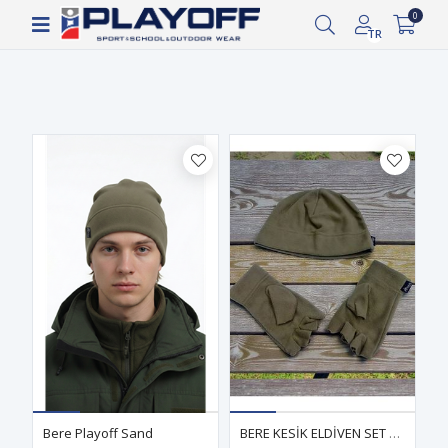
Siparişin 2-8 iş günü arasında kargoya verilecektir.
0
Filtrele
TR
Bere Playoff Sand
BERE KESİK ELDİVEN SET SAND