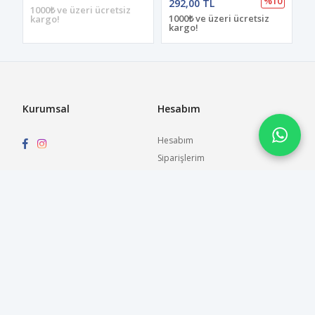
%10
292,00 TL
1000₺ ve üzeri ücretsiz
1000₺ ve üzeri ücretsiz
kargo!
kargo!
Kurumsal
Hesabım
Hesabım
Siparişlerim
Adres Bilgilerim
Alışveriş Sepetim
Favorilerim
Sözleşmeler
Değişim ve İade Koşulları
Ön Bilgilendirme Formu
Mesafeli Satış Sözleşmesi