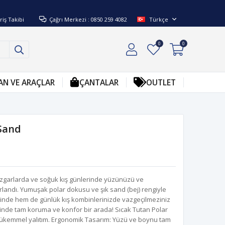
riş Takibi
Çağrı Merkezi : 0850 259 4082
Türkçe
0
0
AN VE ARAÇLAR
ÇANTALAR
OUTLET
 Sand
rüzgarlarda ve soğuk kış günlerinde yüzünüzü ve
landı. Yumuşak polar dokusu ve şık sand (bej) rengiyle
rinde hem de günlük kış kombinlerinizde vazgeçilmeziniz
inde tam koruma ve konfor bir arada! Sıcak Tutan Polar
mükemmel yalıtım. Ergonomik Tasarım: Yüzü ve boynu tam