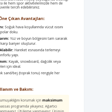
ısı ile hem spor aktivitelerinizde hem de
venle tercih edebilirsiniz.
Öne Çıkan Avantajları:
mı:
Soğuk hava koşullarında vücut ısısını
 polar doku.
arım:
Yüz ve boyun bölgesini tam sararak
karşı bariyer oluşturur.
labilir:
Hareket esnasında terlemeyi
nforlu yapı.
anım:
Kayak, snowboard, dağcılık veya
leri için ideal.
ık sand/bej (toprak tonu) rengiyle her
llanım ve Bakım:
umuşaklığını korumak için
maksimum
 hassas programda yıkayınız. Ağartıcı
llanmayınız. Ütüleme yapmayınız. Ürünün