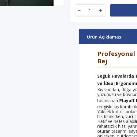
-
+
Ürün Açıklaması
Profesyonel 
Bej
Soğuk Havalarda
ve İdeal Ergonomi
Kış sporları, doğa yü
yüzünüzü ve boynu
tasarlanan
Playoff
rengiyle kış kombin
Yüksek kaliteli pola
his bırakırken, vücut ı
Hafif ve nefes alabil
rahatsızlık hissi ya
oturan tasarımı saye
önlerken, outdoor m