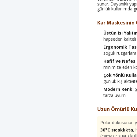
sunar. Dayanıklı yap
günlük kullanımda gü
Kar Maskesinin 
Üstün Isı Yalıtı
hapseden kaliteli
Ergonomik Tas
soğuk rüzgarlara 
Hafif ve Nefes A
minimize eden ko
Çok Yönlü Kull
günlük kış aktivite
Modern Renk:
Ş
tarza uyum.
Uzun Ömürlü Ku
Polar dokusunun y
30°C sıcaklıkta
,
(çamaşır suyu) ku