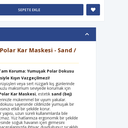
SEPETE EKLE
Polar Kar Maskesi - Sand /
 Tam Koruma: Yumuşak Polar Dokusu
siyle Kışın Vazgeçilmezi!
rüyüşleri veya sert rüzgarlı kış günlerinde
nuzu maksimum seviyede korumak için
 Polar Kar Maskesi
, estetik
sand (bej)
lerinizle mükemmel bir uyum yakalar.
r dokusu sayesinde cildinizde yumuşak bir
sınızı etkili bir şekilde korur.
ir yapısı, uzun süreli kullanımlarda bile
ratmaz. Yüz hatlarınıza ergonomik bir şekilde
sinde soğuk havanın içeri girmesini
aceralarınızda ihtiyaç duyduğunuz sıcaklığı