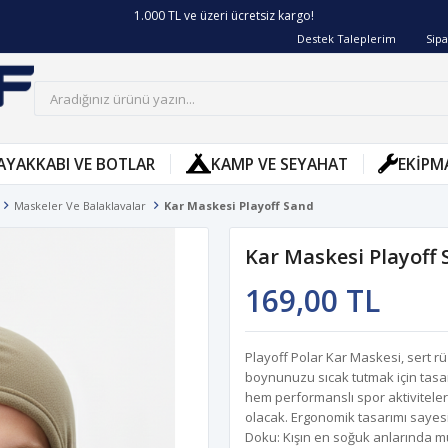
1.000 TL ve üzeri ücretsiz kargo!
Destek Taleplerim
Sipa
AYAKKABI VE BOTLAR
KAMP VE SEYAHAT
EKIPM
Maskeler Ve Balaklavalar
Kar Maskesi Playoff Sand
Kar Maskesi Playoff
169,00 TL
Playoff Polar Kar Maskesi, sert 
boynunuzu sıcak tutmak için tasar
hem performanslı spor aktivitele
olacak. Ergonomik tasarımı sayes
Doku: Kışın en soğuk anlarında 