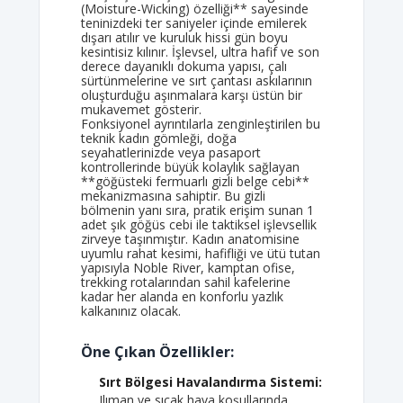
(Moisture-Wicking) özelliği** sayesinde
teninizdeki ter saniyeler içinde emilerek
dışarı atılır ve kuruluk hissi gün boyu
kesintisiz kılınır. İşlevsel, ultra hafif ve son
derece dayanıklı dokuma yapısı, çalı
sürtünmelerine ve sırt çantası askılarının
oluşturduğu aşınmalara karşı üstün bir
mukavemet gösterir.
Fonksiyonel ayrıntılarla zenginleştirilen bu
teknik kadın gömleği, doğa
seyahatlerinizde veya pasaport
kontrollerinde büyük kolaylık sağlayan
**göğüsteki fermuarlı gizli belge cebi**
mekanizmasına sahiptir. Bu gizli
bölmenin yanı sıra, pratik erişim sunan 1
adet şık göğüs cebi ile taktiksel işlevsellik
zirveye taşınmıştır. Kadın anatomisine
uyumlu rahat kesimi, hafifliği ve ütü tutan
yapısıyla Noble River, kamptan ofise,
trekking rotalarından sahil kafelerine
kadar her alanda en konforlu yazlık
kalkanınız olacak.
Öne Çıkan Özellikler:
Sırt Bölgesi Havalandırma Sistemi:
Ilıman ve sıcak hava koşullarında