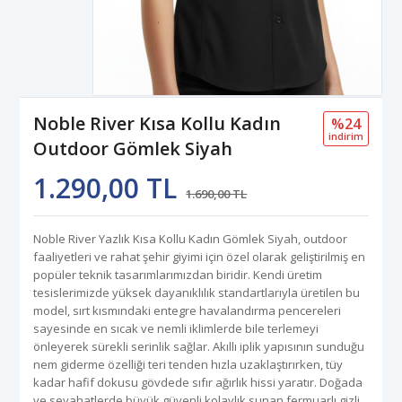
Noble River Kısa Kollu Kadın
%24
i̇ndi̇ri̇m
Outdoor Gömlek Siyah
1.290,00 TL
1.690,00 TL
Noble River Yazlık Kısa Kollu Kadın Gömlek Siyah, outdoor
faaliyetleri ve rahat şehir giyimi için özel olarak geliştirilmiş en
popüler teknik tasarımlarımızdan biridir. Kendi üretim
tesislerimizde yüksek dayanıklılık standartlarıyla üretilen bu
model, sırt kısmındaki entegre havalandırma pencereleri
sayesinde en sıcak ve nemli iklimlerde bile terlemeyi
önleyerek sürekli serinlik sağlar. Akıllı iplik yapısının sunduğu
nem giderme özelliği teri tenden hızla uzaklaştırırken, tüy
kadar hafif dokusu gövdede sıfır ağırlık hissi yaratır. Doğada
ve seyahatlerde büyük güvenli kolaylık sunan fermuarlı gizli