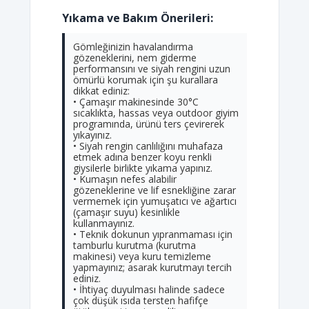
Yıkama ve Bakım Önerileri:
Gömleğinizin havalandırma
gözeneklerini, nem giderme
performansını ve siyah rengini uzun
ömürlü korumak için şu kurallara
dikkat ediniz:
• Çamaşır makinesinde 30°C
sıcaklıkta, hassas veya outdoor giyim
programında, ürünü ters çevirerek
yıkayınız.
• Siyah rengin canlılığını muhafaza
etmek adına benzer koyu renkli
giysilerle birlikte yıkama yapınız.
• Kumaşın nefes alabilir
gözeneklerine ve lif esnekliğine zarar
vermemek için yumuşatıcı ve ağartıcı
(çamaşır suyu) kesinlikle
kullanmayınız.
• Teknik dokunun yıpranmaması için
tamburlu kurutma (kurutma
makinesi) veya kuru temizleme
yapmayınız; asarak kurutmayı tercih
ediniz.
• İhtiyaç duyulması halinde sadece
çok düşük ısıda tersten hafifçe