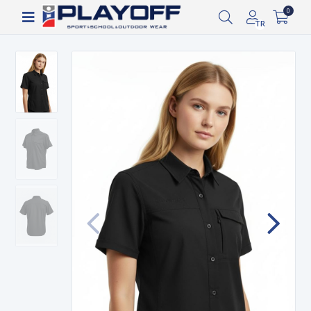
Siparişin 2-8 iş günü arasında kargoya verilecektir.
0
TR