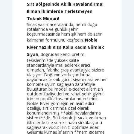
Sırt Bölgesinde Akıllı Havalandırma:
Ilıman İklimlerde Terletmeyen
Teknik Mimari!
Sıcak yaz maceralarında, nemli doğa
rotalarında ve günlük şehir
koşturmacasında hem şık hem de serin
kalmanın formülünü keşfedin.
Noble
River Yazlık Kısa Kollu Kadın Gömlek
Siyah
, doğrudan kendi üretim
tesislerimizde yüksek kalite
standartlarıyla imal edilerek aracı
olmadan, fabrika çıkış avantajıyla sizlere
ulaşıyor. Doğanın zorlu şartlarına
dayanacak teknik gücü, siyahın asil ve her
kombine uyum sağlayan zarafetiyle
buluşturan bu model; e-ticaret ailemizin
outdoor faaliyetleri ve rahat şehir giyimi
için en popüler tasarımlarından biridir.
Noble River gömleğin en ayırt edici
özelliği, sırt kısmında özel olarak
konumlandırılmış **akıllı havalandırma
sistemi**dir. Bu teknoloji, sıcak ve ılıman
iklimlerde bile sürekli hava sirkülasyonu
sağlayarak vücut ısınızı optimize eder.
Gelişmiş kumaş liflerinin **nem giderme