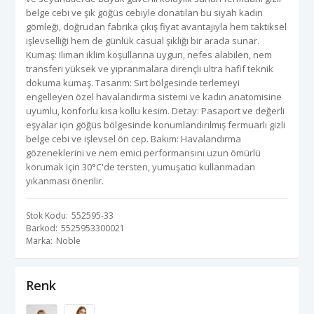
belge cebi ve şık göğüs cebiyle donatılan bu siyah kadın
gömleği, doğrudan fabrika çıkış fiyat avantajıyla hem taktiksel
işlevselliği hem de günlük casual şıklığı bir arada sunar.
Kumaş: Ilıman iklim koşullarına uygun, nefes alabilen, nem
transferi yüksek ve yıpranmalara dirençli ultra hafif teknik
dokuma kumaş. Tasarım: Sırt bölgesinde terlemeyi
engelleyen özel havalandırma sistemi ve kadın anatomisine
uyumlu, konforlu kısa kollu kesim. Detay: Pasaport ve değerli
eşyalar için göğüs bölgesinde konumlandırılmış fermuarlı gizli
belge cebi ve işlevsel ön cep. Bakım: Havalandırma
gözeneklerini ve nem emici performansını uzun ömürlü
korumak için 30°C'de tersten, yumuşatıcı kullanmadan
yıkanması önerilir.
Stok Kodu
552595-33
Barkod
5525953300021
Marka
Noble
Renk