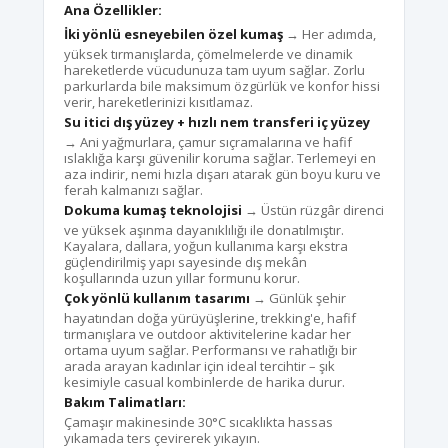
Ana Özellikler:
İki yönlü esneyebilen özel kumaş
→ Her adımda,
yüksek tırmanışlarda, çömelmelerde ve dinamik
hareketlerde vücudunuza tam uyum sağlar. Zorlu
parkurlarda bile maksimum özgürlük ve konfor hissi
verir, hareketlerinizi kısıtlamaz.
Su itici dış yüzey + hızlı nem transferi iç yüzey
→ Ani yağmurlara, çamur sıçramalarına ve hafif
ıslaklığa karşı güvenilir koruma sağlar. Terlemeyi en
aza indirir, nemi hızla dışarı atarak gün boyu kuru ve
ferah kalmanızı sağlar.
Dokuma kumaş teknolojisi
→ Üstün rüzgâr direnci
ve yüksek aşınma dayanıklılığı ile donatılmıştır.
Kayalara, dallara, yoğun kullanıma karşı ekstra
güçlendirilmiş yapı sayesinde dış mekân
koşullarında uzun yıllar formunu korur.
Çok yönlü kullanım tasarımı
→ Günlük şehir
hayatından doğa yürüyüşlerine, trekking'e, hafif
tırmanışlara ve outdoor aktivitelerine kadar her
ortama uyum sağlar. Performansı ve rahatlığı bir
arada arayan kadınlar için ideal tercihtir – şık
kesimiyle casual kombinlerde de harika durur.
Bakım Talimatları:
Çamaşır makinesinde 30°C sıcaklıkta hassas
yıkamada ters çevirerek yıkayın.