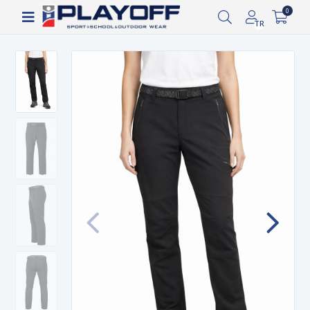
Siparişin 2-8 iş günü arasında kargoya verilecektir.
0
TR