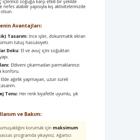
içlerinizi soğuğa karşı etkili bir şekilde
 nefes alabilir yapısıyla kış aktivitelerinizde
 olsun.
venin Avantajları:
ik) Tasarım:
İnce işler, dokunmatik ekran
simum tutuş hassasiyeti.
lar Doku:
El ve avuç içini soğuktan
yapı.
anı:
Eldiveni çıkarmadan parmaklarınızı
a konforu.
Elde ağırlık yapmayan, uzun süreli
tasarım.
ej Tonu:
Her renk kıyafetle uyumlu, şık
llanım ve Bakım:
umuşaklığını korumak için
maksimum
 hassas programda yıkayınız. Ağartıcı