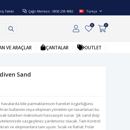
riş Takibi
Çağrı Merkezi : 0850 259 4082
Türkçe
0
0
AN VE ARAÇLAR
ÇANTALAR
OUTLET
Eldiven Sand
uk havalarda bile parmaklarınızın hareket özgürlüğünü
, ekran kullanımı veya ekipman yönetimi için tasarlanan bu
sıcak tutarken maksimum hassasiyet sunar. Şık sand (bej)
ivitelerinizde vazgeçilmez yardımcınız olacak. Tam Kontrol:
ekran ve ekipmanlara tam uyum. Sıcak ve Rahat: Polar