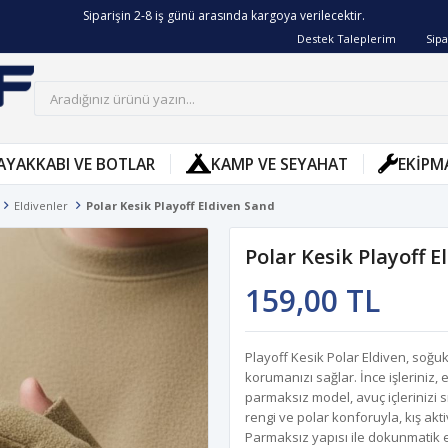
Siparişin 2-8 iş günü arasında kargoya verilecektir.
Destek Taleplerim
Sipa
AYAKKABI VE BOTLAR
KAMP VE SEYAHAT
EKIPM
Eldivenler
Polar Kesik Playoff Eldiven Sand
Polar Kesik Playoff 
159,00 TL
Playoff Kesik Polar Eldiven, soğ
korumanızı sağlar. İnce işleriniz
parmaksız model, avuç içlerinizi 
rengi ve polar konforuyla, kış akt
Parmaksız yapısı ile dokunmatik 