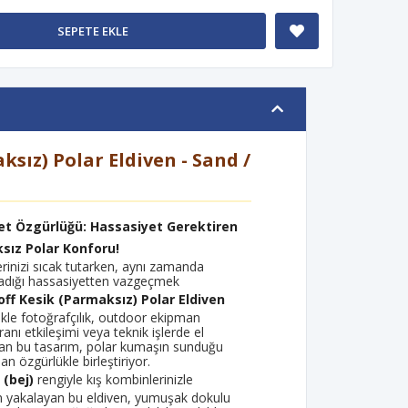
SEPETE EKLE
ksız) Polar Eldiven - Sand /
 Özgürlüğü: Hassasiyet Gerektiren
ksız Polar Konforu!
rinizi sıcak tutarken, aynı zamanda
ladığı hassasiyetten vazgeçmek
off Kesik (Parmaksız) Polar Eldiven
ikle fotoğrafçılık, outdoor ekipman
ranı etkileşimi veya teknik işlerde el
ayan bu tasarım, polar kumaşın sunduğu
olan özgürlükle birleştiriyor.
 (bej)
rengiyle kış kombinlerinizle
yakalayan bu eldiven, yumuşak dokulu