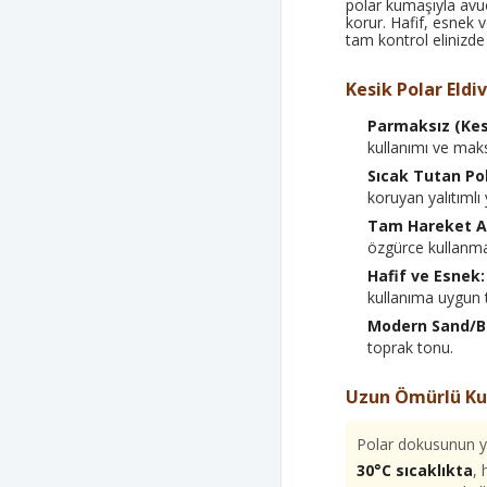
polar kumaşıyla avuç 
korur. Hafif, esnek ve
tam kontrol elinizde
Kesik Polar Eldi
Parmaksız (Kes
kullanımı ve mak
Sıcak Tutan Po
koruyan yalıtımlı 
Tam Hareket Al
özgürce kullanm
Hafif ve Esnek:
kullanıma uygun 
Modern Sand/B
toprak tonu.
Uzun Ömürlü Ku
Polar dokusunun y
30°C sıcaklıkta
,