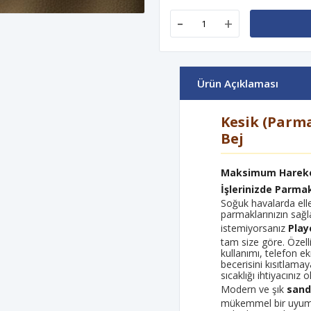
-
+
Ürün Açıklaması
Kesik (Parma
Bej
Maksimum Hareket
İşlerinizde Parma
Soğuk havalarda elle
parmaklarınızın sağ
istemiyorsanız
Play
tam size göre. Özell
kullanımı, telefon ek
becerisini kısıtlam
sıcaklığı ihtiyacınız 
Modern ve şık
sand
mükemmel bir uyum 