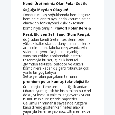
Kendi Üretimimiz Olan Polar Set ile
Soğuğa Meydan Okuyun!
Dondurucu kış soğuklarında hem başınızı
hem de ellerinizi aynı anda koruma altına
alacak en fonksiyonel kışlık aksesuar
kombiniyle tanışın.
Playoff Polar Bere &
Kesik Eldiven Seti Sand (Kum Rengi)
,
doğrudan kendi üretim tesislerimizde
yüksek kalite standartlarıyla imal edilerek
aracı olmadan, fabrika çıkış avantajıyla
sizlere ulaşıyor. Doğanın dinginliğini
yansıtan çöl/bej tonlarındaki estetik
tasarımıyla bu set, günlük kentsel
giyimden taktiksel outdoor ve askeri
kombinlere kadar kış gardırobunuza çok
yönlü bir güç katıyor.
Sette yer alan parçaların tamamı
premium polar kumaş teknolojisi
ile
üretilmiştir. Tene temas ettiği ilk andan
itibaren yumuşacık bir his bırakan bu özel
doku, yüksek ısı yalıtımı sağlayarak vücut
ısısını uzun süre içeride hapseder.
Gelişmiş lif mimarisi sayesinde rüzgara
karşı direnç gösterirken nefes alabilir
yapısıyla terleme yapmaz. Ultra esnek ve