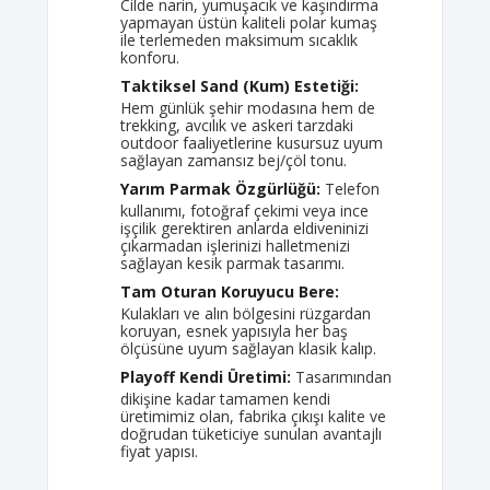
Cilde narin, yumuşacık ve kaşındırma
yapmayan üstün kaliteli polar kumaş
ile terlemeden maksimum sıcaklık
konforu.
Taktiksel Sand (Kum) Estetiği:
Hem günlük şehir modasına hem de
trekking, avcılık ve askeri tarzdaki
outdoor faaliyetlerine kusursuz uyum
sağlayan zamansız bej/çöl tonu.
Yarım Parmak Özgürlüğü:
Telefon
kullanımı, fotoğraf çekimi veya ince
işçilik gerektiren anlarda eldiveninizi
çıkarmadan işlerinizi halletmenizi
sağlayan kesik parmak tasarımı.
Tam Oturan Koruyucu Bere:
Kulakları ve alın bölgesini rüzgardan
koruyan, esnek yapısıyla her baş
ölçüsüne uyum sağlayan klasik kalıp.
Playoff Kendi Üretimi:
Tasarımından
dikişine kadar tamamen kendi
üretimimiz olan, fabrika çıkışı kalite ve
doğrudan tüketiciye sunulan avantajlı
fiyat yapısı.