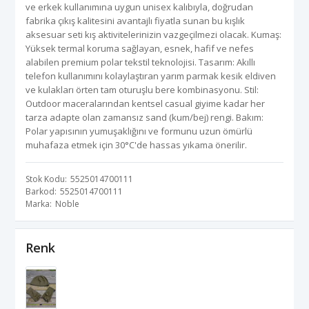
ve erkek kullanımına uygun unisex kalıbıyla, doğrudan
fabrika çıkış kalitesini avantajlı fiyatla sunan bu kışlık
aksesuar seti kış aktivitelerinizin vazgeçilmezi olacak. Kumaş:
Yüksek termal koruma sağlayan, esnek, hafif ve nefes
alabilen premium polar tekstil teknolojisi. Tasarım: Akıllı
telefon kullanımını kolaylaştıran yarım parmak kesik eldiven
ve kulakları örten tam oturuşlu bere kombinasyonu. Stil:
Outdoor maceralarından kentsel casual giyime kadar her
tarza adapte olan zamansız sand (kum/bej) rengi. Bakım:
Polar yapısının yumuşaklığını ve formunu uzun ömürlü
muhafaza etmek için 30°C'de hassas yıkama önerilir.
Stok Kodu
5525014700111
Barkod
5525014700111
Marka
Noble
Renk