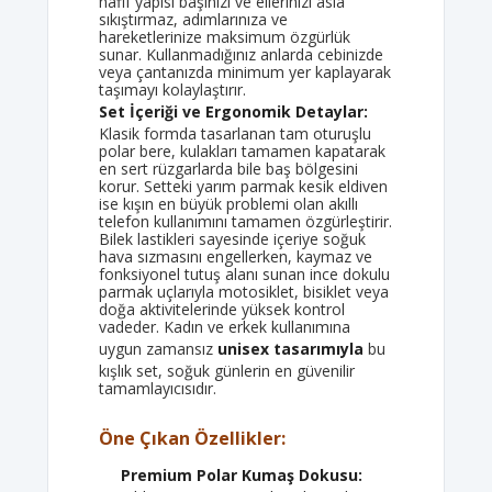
hafif yapısı başınızı ve ellerinizi asla
sıkıştırmaz, adımlarınıza ve
hareketlerinize maksimum özgürlük
sunar. Kullanmadığınız anlarda cebinizde
veya çantanızda minimum yer kaplayarak
taşımayı kolaylaştırır.
Set İçeriği ve Ergonomik Detaylar:
Klasik formda tasarlanan tam oturuşlu
polar bere, kulakları tamamen kapatarak
en sert rüzgarlarda bile baş bölgesini
korur. Setteki yarım parmak kesik eldiven
ise kışın en büyük problemi olan akıllı
telefon kullanımını tamamen özgürleştirir.
Bilek lastikleri sayesinde içeriye soğuk
hava sızmasını engellerken, kaymaz ve
fonksiyonel tutuş alanı sunan ince dokulu
parmak uçlarıyla motosiklet, bisiklet veya
doğa aktivitelerinde yüksek kontrol
vadeder. Kadın ve erkek kullanımına
uygun zamansız
unisex tasarımıyla
bu
kışlık set, soğuk günlerin en güvenilir
tamamlayıcısıdır.
Öne Çıkan Özellikler:
Premium Polar Kumaş Dokusu: