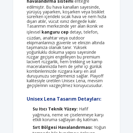
havalandırma sistemi
entegre
edilmiştir. Bu hava kanalları sayesinde,
yürüyüş yaparken, koşarken veya bisiklet
sürerken içerideki sıcak hava ve nem hızla
dışarı atılır, vücut ısınız dengede kalır.
Tasarımın merkezinde yer alan ikonik ve
işlevsel
kanguru cep
detayı, telefon,
cüzdan, anahtar veya outdoor
ekipmanlarınızı güvenle ve elinizin altında
taşımanıza olanak tanır. Yüksek
yoğunluklu dokuma yapısı sayesinde
rüzgar geçişini engelleyen bu premium
lacivert rüzgarlık, hem trekking ve kamp
maceralarınızda hem de şehir içi günlük
kombinlerinizde rüzgara karşı en asil
duruşunuzu sergilemenizi sağlar. Playoff
kalitesiyle üretilen Unisex Lena, mevsim
geçişlerinin vazgeçilmez koruyucusudur.
Unisex Lena Tasarım Detayları:
Su Itıcı Teknik Yüzey:
Hafif
yağmura, neme ve çiselenmeye karşı
etkili koruma sağlayan dış katman.
Sırt Bölgesi Havalandırması:
Yoğun