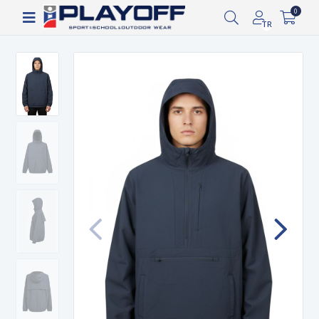
Siparişin 2-8 iş günü arasında kargoya verilecektir.
0
TR