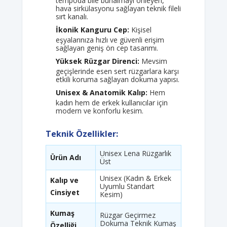
tempoda bile bunalmayı önleyen,
hava sirkülasyonu sağlayan teknik fileli
sırt kanalı.
İkonik Kanguru Cep:
Kişisel
eşyalarınıza hızlı ve güvenli erişim
sağlayan geniş ön cep tasarımı.
Yüksek Rüzgar Direnci:
Mevsim
geçişlerinde esen sert rüzgarlara karşı
etkili koruma sağlayan dokuma yapısı.
Unisex & Anatomik Kalıp:
Hem
kadın hem de erkek kullanıcılar için
modern ve konforlu kesim.
Teknik Özellikler:
Unisex Lena Rüzgarlık
Ürün Adı
Üst
Unisex (Kadın & Erkek
Kalıp ve
Uyumlu Standart
Cinsiyet
Kesim)
Kumaş
Rüzgar Geçirmez
Dokuma Teknik Kumaş
Özelliği