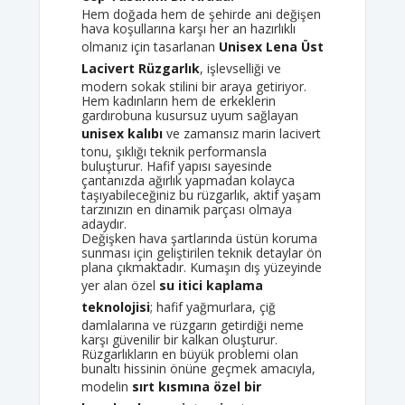
Hem doğada hem de şehirde ani değişen
hava koşullarına karşı her an hazırlıklı
olmanız için tasarlanan
Unisex Lena Üst
Lacivert Rüzgarlık
, işlevselliği ve
modern sokak stilini bir araya getiriyor.
Hem kadınların hem de erkeklerin
gardırobuna kusursuz uyum sağlayan
unisex kalıbı
ve zamansız marin lacivert
tonu, şıklığı teknik performansla
buluşturur. Hafif yapısı sayesinde
çantanızda ağırlık yapmadan kolayca
taşıyabileceğiniz bu rüzgarlık, aktif yaşam
tarzınızın en dinamik parçası olmaya
adaydır.
Değişken hava şartlarında üstün koruma
sunması için geliştirilen teknik detaylar ön
plana çıkmaktadır. Kumaşın dış yüzeyinde
yer alan özel
su itici kaplama
teknolojisi
; hafif yağmurlara, çiğ
damlalarına ve rüzgarın getirdiği neme
karşı güvenilir bir kalkan oluşturur.
Rüzgarlıkların en büyük problemi olan
bunaltı hissinin önüne geçmek amacıyla,
modelin
sırt kısmına özel bir