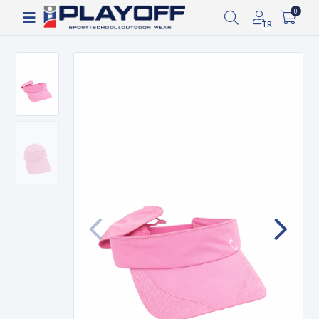
Siparişin 2-8 iş günü arasında kargoya verilecektir.
0
TR