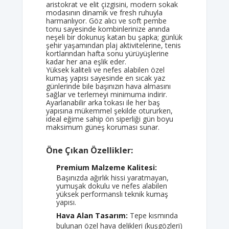
aristokrat ve elit çizgisini, modern sokak
modasının dinamik ve fresh ruhuyla
harmanlıyor. Göz alıcı ve soft pembe
tonu sayesinde kombinlerinize anında
neşeli bir dokunuş katan bu şapka; günlük
şehir yaşamından plaj aktivitelerine, tenis
kortlarından hafta sonu yürüyüşlerine
kadar her ana eşlik eder.
Yüksek kaliteli ve nefes alabilen özel
kumaş yapısı sayesinde en sıcak yaz
günlerinde bile başınızın hava almasını
sağlar ve terlemeyi minimuma indirir.
Ayarlanabilir arka tokası ile her baş
yapısına mükemmel şekilde otururken,
ideal eğime sahip ön siperliği gün boyu
maksimum güneş koruması sunar.
Öne Çıkan Özellikler:
Premium Malzeme Kalitesi:
Başınızda ağırlık hissi yaratmayan,
yumuşak dokulu ve nefes alabilen
yüksek performanslı teknik kumaş
yapısı.
Hava Alan Tasarım:
Tepe kısmında
bulunan özel hava delikleri (kuşgözleri)